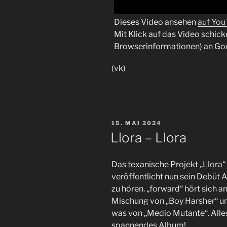
Dieses Video ansehen
auf Yo
Mit Klick auf das Video schick
Browserinformationen) an Go
(vk)
VERÖFFENTLICHT
15. MAI 2024
AM
Llora – Llora
Das texanische Projekt „
Llora
“
veröffentlicht nun sein Debüt 
zu hören. „forward“ hört sich 
Mischung von „Boy Harsher“ un
was von „Medio Mutante“. Alle
spannendes Album!