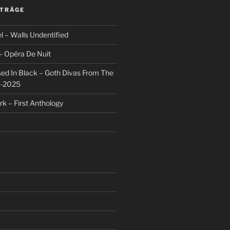
ITRÄGE
l – Walls Undentified
– Opéra De Nuit
sed In Black – Goth Divas From The
1-2025
rk – First Anthology