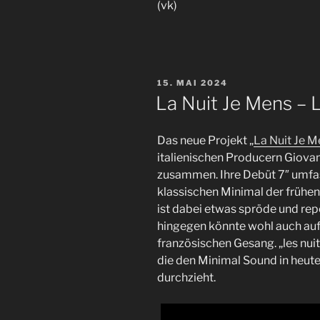
(vk)
VERÖFFENTLICHT
15. MAI 2024
AM
La Nuit Je Mens – 
Das neue Projekt „
La Nuit Je M
italienischen Producern Giova
zusammen. Ihre Debüt 7″ umfas
klassischen Minimal der frühen
ist dabei etwas spröde und repe
hingegen könnte wohl auch auf 
französischen Gesang. „les nui
die den Minimal Sound in heut
durchzieht.