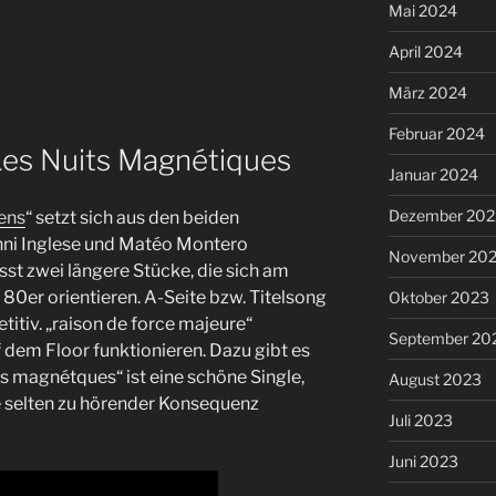
Mai 2024
April 2024
März 2024
Februar 2024
Les Nuits Magnétiques
Januar 2024
Dezember 202
ens
“ setzt sich aus den beiden
nni Inglese und Matéo Montero
November 20
st zwei längere Stücke, die sich am
 80er orientieren. A-Seite bzw. Titelsong
Oktober 2023
titiv. „raison de force majeure“
September 20
dem Floor funktionieren. Dazu gibt es
ts magnétques“ ist eine schöne Single,
August 2023
e selten zu hörender Konsequenz
Juli 2023
Juni 2023