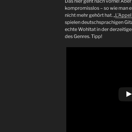
Das hier geht nach vorne! Aber 
kompromisslos – so wie man es 
nicht mehr gehört hat. „
L’Appel
spielen deutschsprachigen Gita
echte Wohltat in der derzeit
des Genres. Tipp!