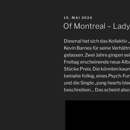
VERÖFFENTLICHT
15. MAI 2024
AM
Of Montreal – Lad
Diesmal hat sich das Kollektiv
Kevin Barnes für seine Verhältni
gelassen. Zwei Jahre gingen se
Freitag erscheinende neue Albu
Stücke Preis. Die könnten kaum 
beinahe folkig, eines Psych-F
und die Single „yung hearts blee
beschreiben… Das scheint also 