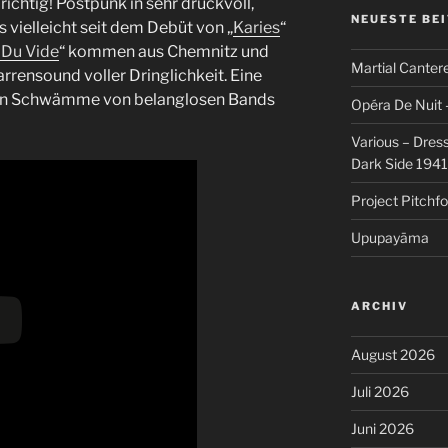
richtig! Postpunk in sehr druckvoll,
NEUESTE BE
vielleicht seit dem Debüt von „
Karies
“
 Du Vide
“ kommen aus Chemnitz und
Martial Cantere
rrensound voller Dringlichkeit. Eine
igen Schwämme von belanglosen Bands
Opéra De Nuit 
Various – Dres
Dark Side 194
Project Pitchfo
Upupayāma
ARCHIV
August 2026
Juli 2026
Juni 2026