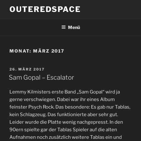
Zum
OUTEREDSPACE
Inhalt
springen
Menü
MONAT:
MÄRZ 2017
VERÖFFENTLICHT
26. MÄRZ 2017
AM
Sam Gopal – Escalator
Lemmy Kilmisters erste Band „Sam Gopal“ wird ja
gerne verschwiegen. Dabei war ihr eines Album
feinster Psych Rock. Das besondere: Es gab nur Tablas,
kein Schlagzeug. Das funktionierte aber sehr gut.
Leider wurde die Platte wenig nachgepresst. In den
90ern spielte gar der Tablas Spieler auf die alten
Aufnahmen noch zusätzlich weitere Tablas ein und