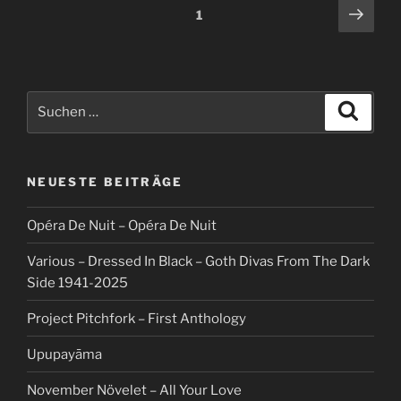
Beitragsnavigation
Näch
Seite
1
Seit
Suche
Suche
nach:
NEUESTE BEITRÄGE
Opéra De Nuit – Opéra De Nuit
Various – Dressed In Black – Goth Divas From The Dark
Side 1941-2025
Project Pitchfork – First Anthology
Upupayāma
November Növelet – All Your Love