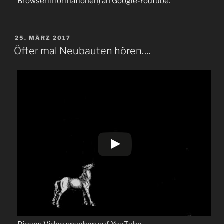
Browserinformationen) an Google-Youtube.
VERÖFFENTLICHT
25. MÄRZ 2017
AM
Öfter mal Neubauten hören….