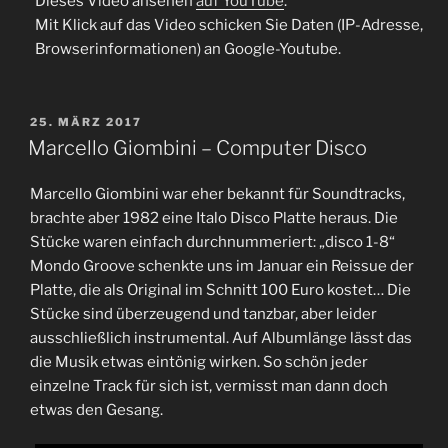
Dieses Video ansehen
auf YouTube
.
Mit Klick auf das Video schicken Sie Daten (IP-Adresse,
Browserinformationen) an Google-Youtube.
VERÖFFENTLICHT
25. MÄRZ 2017
AM
Marcello Giombini – Computer Disco
Marcello Giombini war eher bekannt für Soundtracks,
brachte aber 1982 eine Italo Disco Platte heraus. Die
Stücke waren einfach durchnummeriert: „disco 1-8“
Mondo Groove schenkte uns im Januar ein Reissue der
Platte, die als Original im Schnitt 100 Euro kostet… Die
Stücke sind überzeugend und tanzbar, aber leider
ausschließlich instrumental. Auf Albumlänge lässt das
die Musik etwas eintönig wirken. So schön jeder
einzelne Track für sich ist, vermisst man dann doch
etwas den Gesang.