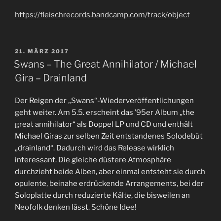
https://fleischrecords.bandcamp.com/track/object
VERÖFFENTLICHT
21. MÄRZ 2017
AM
Swans – The Great Annihilator / Michael
Gira – Drainland
Der Reigen der „Swans“-Wiederveröffentlichungen
geht weiter. Am 5.5. erscheint das ’95er Album „the
great annihilator“ als Doppel LP und CD und enthält
Michael Giras zur selben Zeit entstandenes Solodebüt
„drainland“. Dadurch wird das Release wirklich
interessant. Die gleiche düstere Atmosphäre
durchzieht beide Alben, aber einmal entsteht sie durch
opulente, beinahe erdrückende Arrangements, bei der
Soloplatte durch reduzierte Kälte, die bisweilen an
Neofolk denken lässt. Schöne Idee!