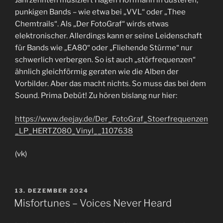
Jahrzehnten musiziert Hagen Hoffmann in düsteren,
punkigen Bands – wie etwa bei „VVL“ oder „Thee
Chemtrails“. Als „Der FotoGraf“ wirds etwas
elektronischer. Allerdings kann er seine Leidenschaft
für Bands wie „EA80“ oder „Fliehende Stürme“ nur
schwerlich verbergen. So ist auch „störfrequenzen“
ähnlich gleichförmig geraten wie die Alben der
Vorbilder. Aber das macht nichts. So muss das bei dem
Sound. Prima Debüt! Zu hören bislang nur hier:
https://www.deejay.de/Der_FotoGraf_Stoerfrequenzen
_LP_HERTZ080_Vinyl__1107638
(vk)
VERÖFFENTLICHT
13. DEZEMBER 2024
AM
Misfortunes – Voices Never Heard