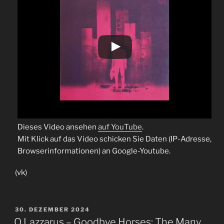
Dieses Video ansehen
auf YouTube
.
Mit Klick auf das Video schicken Sie Daten (IP-Adresse,
Browserinformationen) an Google-Youtube.
(vk)
VERÖFFENTLICHT
30. DEZEMBER 2024
AM
Q Lazzarus – Goodbye Horses: The Many