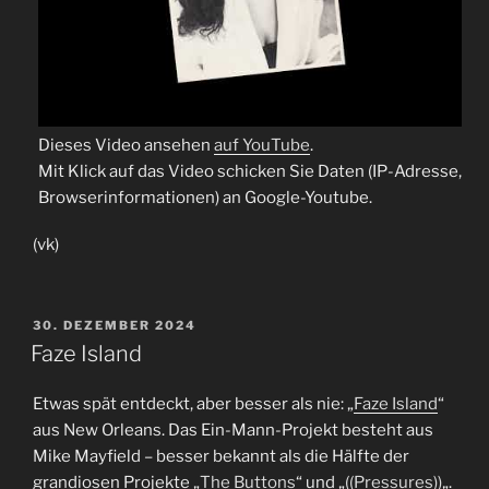
Dieses Video ansehen
auf YouTube
.
Mit Klick auf das Video schicken Sie Daten (IP-Adresse,
Browserinformationen) an Google-Youtube.
(vk)
VERÖFFENTLICHT
30. DEZEMBER 2024
AM
Faze Island
Etwas spät entdeckt, aber besser als nie: „
Faze Island
“
aus New Orleans. Das Ein-Mann-Projekt besteht aus
Mike Mayfield – besser bekannt als die Hälfte der
grandiosen Projekte „
The Buttons
“ und „
((Pressures))
„.