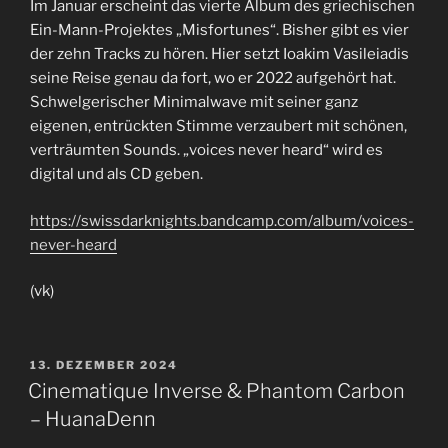
Im Januar erscheint das vierte Album des griechischen
Ein-Mann-Projektes „Misfortunes“. Bisher gibt es vier
der zehn Tracks zu hören. Hier setzt Ioakim Vasileiadis
seine Reise genau da fort, wo er 2022 aufgehört hat.
Schwelgerischer Minimalwave mit seiner ganz
eigenen, entrückten Stimme verzaubert mit schönen,
verträumten Sounds. „voices never heard“ wird es
digital und als CD geben.
https://swissdarknights.bandcamp.com/album/voices-
never-heard
(vk)
VERÖFFENTLICHT
13. DEZEMBER 2024
AM
Cinematique Inverse & Phantom Carbon
– HuanaDenn