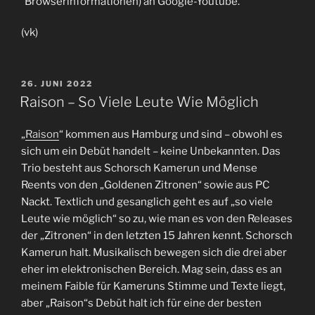
Browserinformationen) an Google-Youtube.
(vk)
VERÖFFENTLICHT
26. JUNI 2022
AM
Raison – So Viele Leute Wie Möglich
„
Raison
“ kommen aus Hamburg und sind – obwohl es
sich um ein Debüt handelt – keine Unbekannten. Das
Trio besteht aus Schorsch Kamerun und Mense
Reents von den „Goldenen Zitronen“ sowie aus PC
Nackt. Textlich und gesanglich geht es auf „so viele
Leute wie möglich“ so zu, wie man es von den Releases
der „Zitronen“ in den letzten 15 Jahren kennt. Schorsch
Kamerun halt. Musikalisch bewegen sich die drei aber
eher im elektronischen Bereich. Mag sein, dass es an
meinem Faible für Kameruns Stimme und Texte liegt,
aber „Raison“s Debüt halt ich für eine der besten