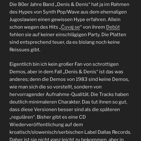
Die 80er Jahre Band „Denis & Denis“ hat ja im Rahmen
des Hypes von Synth Pop/Wave aus dem ehemaligen
Jugoslawien einen gewissen Hype erfahren. Allein
schon wegen des Hits „
Čuvaj se
“ von ihrem
Debüt
fehlen sie auf keiner einschlägigen Party. Die Platten
sind entsprechend teuer, da es bislang noch keine
Reissues gibt.
Eigentlich bin ich kein großer Fan von schrottigen
Demos, aber in dem Fall „Denis & Denis“ ist das was
anderes; denn die Demos von 1983 sind keine Demos,
wie man sich die so vorstellt, sondern von
hervorragender Aufnahme-Qualität. Die Tracks haben
deutlich minimaleren Charakter. Das tut ihnen so gut,
dass diese Versionen besser sind als die späteren
„regulären“. Bisher gibt es eine CD
Wiederveröffentlichung auf dem
kroatisch/slowenisch/serbischen Label Dallas Records.
Daher ist sie nicht ganz leicht zu bekommen, aber in