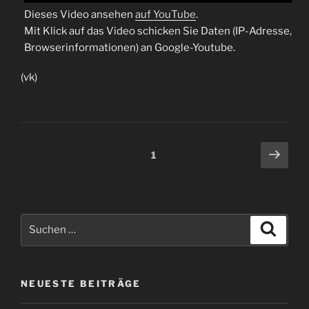
Dieses Video ansehen
auf YouTube
.
Mit Klick auf das Video schicken Sie Daten (IP-Adresse,
Browserinformationen) an Google-Youtube.
(vk)
Beitragsnavigation
Näch
Seite
1
Seit
Suche
Suche
nach:
NEUESTE BEITRÄGE