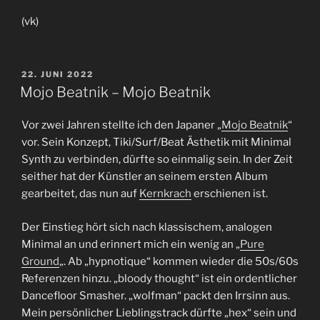
(vk)
VERÖFFENTLICHT
22. JUNI 2022
AM
Mojo Beatnik – Mojo Beatnik
Vor zwei Jahren stellte ich den Japaner „
Mojo Beatnik
“
vor. Sein Konzept, Tiki/Surf/Beat Ästhetik mit Minimal
Synth zu verbinden, dürfte so einmalig sein. In der Zeit
seither hat der Künstler an seinem ersten Album
gearbeitet, das nun auf
Kernkrach
erschienen ist.
Der Einstieg hört sich nach klassischem, analogen
Minimal an und erinnert mich ein wenig an „
Pure
Ground
„. Ab „hypnotique“ kommen wieder die 50s/60s
Referenzen hinzu. „bloody thought“ ist ein ordentlicher
Dancefloor Smasher. „wolfman“ packt den Irrsinn aus.
Mein persönlicher Lieblingstrack dürfte „hex“ sein und