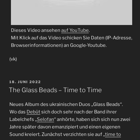
Dieses Video ansehen
auf YouTube
.
Mit Klick auf das Video schicken Sie Daten (IP-Adresse,
Browserinformationen) an Google-Youtube.
(vk)
VERÖFFENTLICHT
18. JUNI 2022
AM
The Glass Beads – Time to Time
Neues Album des ukrainischen Duos „Glass Beads“.
Wo das
Debüt
sich doch sehr nach der Band ihrer
Labelchefs „
Selofan
“ anhörte, haben sich sich nun zwei
Jahre später davon emanzipiert und einen eigenen
Sound kreiert. Zunächst verzichten sie auf „
time to