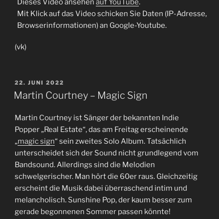
Dieses Video ansehen
auf YouTube
.
Mit Klick auf das Video schicken Sie Daten (IP-Adresse,
Browserinformationen) an Google-Youtube.
(vk)
VERÖFFENTLICHT
22. JUNI 2022
AM
Martin Courtney – Magic Sign
Martin Courtney ist Sänger der bekannten Indie
Popper „Real Estate“, das am Freitag erscheinende
„
magic sign
“ sein zweites Solo Album. Tatsächlich
unterscheidet sich der Sound nicht grundlegend vom
Bandsound. Allerdings sind die Melodien
schwelgerischer. Man hört die 60er raus. Gleichzeitig
erscheint die Musik dabei überraschend intim und
melancholisch. Sunshine Pop, der kaum besser zum
gerade begonnenen Sommer passen könnte!