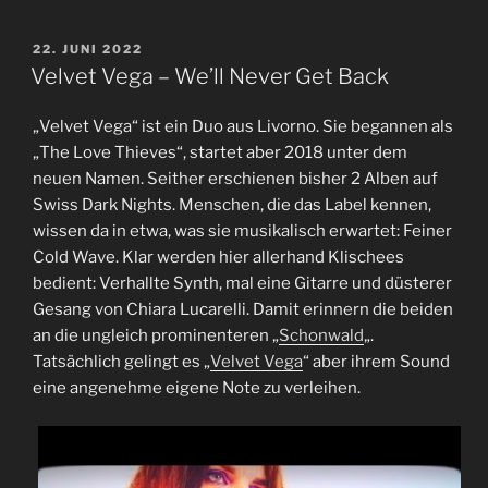
VERÖFFENTLICHT
22. JUNI 2022
AM
Velvet Vega – We’ll Never Get Back
„Velvet Vega“ ist ein Duo aus Livorno. Sie begannen als
„The Love Thieves“, startet aber 2018 unter dem
neuen Namen. Seither erschienen bisher 2 Alben auf
Swiss Dark Nights. Menschen, die das Label kennen,
wissen da in etwa, was sie musikalisch erwartet: Feiner
Cold Wave. Klar werden hier allerhand Klischees
bedient: Verhallte Synth, mal eine Gitarre und düsterer
Gesang von Chiara Lucarelli. Damit erinnern die beiden
an die ungleich prominenteren „
Schonwald
„.
Tatsächlich gelingt es „
Velvet Vega
“ aber ihrem Sound
eine angenehme eigene Note zu verleihen.