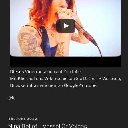
Dieses Video ansehen
auf YouTube
.
Mit Klick auf das Video schicken Sie Daten (IP-Adresse,
Browserinformationen) an Google-Youtube.
(vk)
VERÖFFENTLICHT
18. JUNI 2022
AM
Nina Belief – Vessel Of Voices