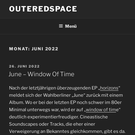
Zum
OUTEREDSPACE
Inhalt
springen
Menü
MONAT:
JUNI 2022
VERÖFFENTLICHT
26. JUNI 2022
AM
June – Window Of Time
Nach der letztjährigen überzeugenden EP „
horizons
“
meldet sich der Wahlberliner „June“ zurück mit einem
Album. Wo er bei der letzten EP noch schwer im 80er
Minimal unterwegs war, wird er auf „
window of tim
e“
deutlich experimentierfreudiger. Cineastische
Soundscapes oder Tracks, die eher einer
Verweigerung an Bekanntes gleichkommen, gibt es da.