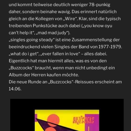
und kommt teilweise deutlich weniger 78-punkig
daher, sondern beinahe wavig. Das erinnert natürlich
gleich an die Kollegen von „Wire“. Klar, sind die typisch
treibenden Punkstücke auch dabei („you know oyu
can’t help it“, „mad mad judy“).
„singles going steady“ ist eine Zusammenstellung der
beeindruckend vielen Singles der Band von 1977-1979.
„what do i get“, „ever fallen in love“ – alles dabei.
Eigentlich hat man hiermit alles, was es von den
„Buzzcocks“ braucht, wenn man nicht unbedingt ein
Album der Herren kaufen möchte.
Die neue Runde an „Buzzcocks“-Reissues erscheint am
14.06.