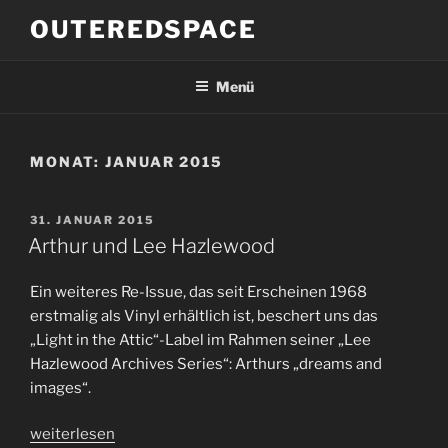
Zum
OUTEREDSPACE
Inhalt
springen
Menü
MONAT:
JANUAR 2015
VERÖFFENTLICHT
31. JANUAR 2015
AM
Arthur und Lee Hazlewood
Ein weiteres Re-Issue, das seit Erscheinen 1968
erstmalig als Vinyl erhältlich ist, beschert uns das
„Light in the Attic“-Label im Rahmen seiner „Lee
Hazlewood Archives Series“: Arthurs „dreams and
images“.
„Arthur
weiterlesen