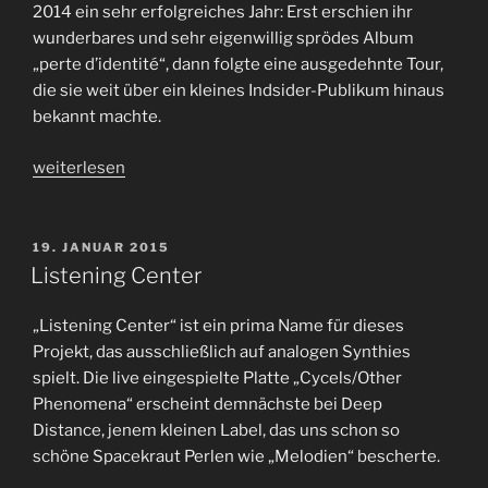
2014 ein sehr erfolgreiches Jahr: Erst erschien ihr
wunderbares und sehr eigenwillig sprödes Album
„perte d’identité“, dann folgte eine ausgedehnte Tour,
die sie weit über ein kleines Indsider-Publikum hinaus
bekannt machte.
„Marie
weiterlesen
Davidson“
VERÖFFENTLICHT
19. JANUAR 2015
AM
Listening Center
„Listening Center“ ist ein prima Name für dieses
Projekt, das ausschließlich auf analogen Synthies
spielt. Die live eingespielte Platte „Cycels/Other
Phenomena“ erscheint demnächste bei Deep
Distance, jenem kleinen Label, das uns schon so
schöne Spacekraut Perlen wie „Melodien“ bescherte.