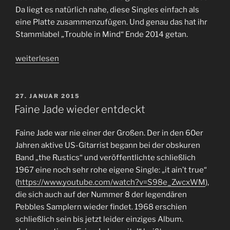
Da liegt es natürlich nahe, diese Singles einfach als
eine Platte zusammenzufügen. Und genau das hat ihr
Stammlabel „Trouble in Mind“ Ende 2014 getan.
„„Singleband“
weiterlesen
Limiñanas“
VERÖFFENTLICHT
27. JANUAR 2015
AM
Faine Jade wieder entdeckt
Faine Jade war nie einer der Großen. Der in den 60er
Jahren aktive US-Gitarrist begann bei der obskuren
Band „the Rustics“ und veröffentlichte schließlich
1967 eine noch sehr rohe eigene Single: „it ain’t true“
(
https://www.youtube.com/watch?v=S98e_ZwcxWM
),
die sich auch auf der Nummer 8 der legendären
Pebbles Samplern wieder findet. 1968 erschien
schließlich sein bis jetzt leider einziges Album.