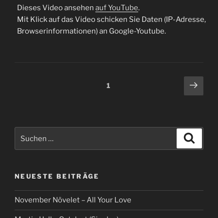
Dieses Video ansehen
auf YouTube
.
Mit Klick auf das Video schicken Sie Daten (IP-Adresse,
Browserinformationen) an Google-Youtube.
Beitragsnavigation
Näch
Seite
1
Seit
Suche
Suche
nach:
NEUESTE BEITRÄGE
November Növelet – All Your Love