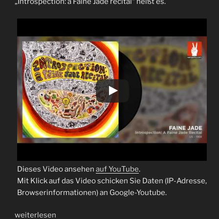
„Introspection: a Faine Jade recital“ heißt es.
Dieses Video ansehen
auf YouTube
.
Mit Klick auf das Video schicken Sie Daten (IP-Adresse,
Browserinformationen) an Google-Youtube.
„Faine
weiterlesen