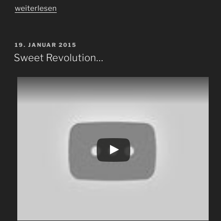
„Listening
weiterlesen
Center“
VERÖFFENTLICHT
19. JANUAR 2015
AM
Sweet Revolution…