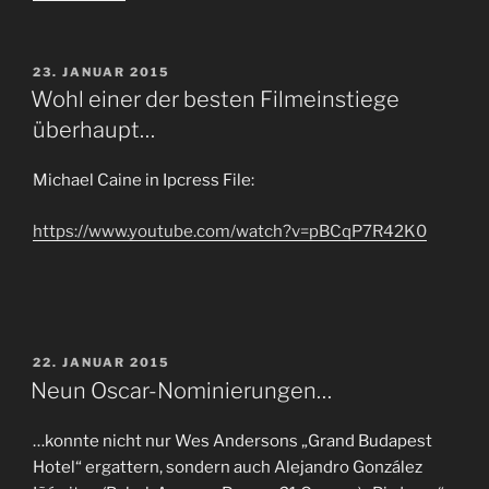
Jade
wieder
entdeckt“
VERÖFFENTLICHT
23. JANUAR 2015
AM
Wohl einer der besten Filmeinstiege
überhaupt…
Michael Caine in Ipcress File:
https://www.youtube.com/watch?v=pBCqP7R42K0
VERÖFFENTLICHT
22. JANUAR 2015
AM
Neun Oscar-Nominierungen…
…konnte nicht nur Wes Andersons „Grand Budapest
Hotel“ ergattern, sondern auch
Alejandro González