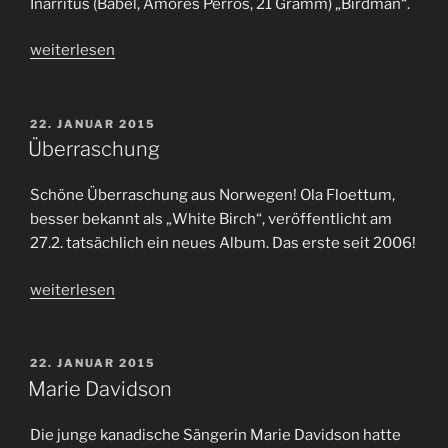
Iñárritus (Babel, Amores Perros, 21 Gramm) „Birdman“.
„Neun
weiterlesen
Oscar-
Nominierungen…“
VERÖFFENTLICHT
22. JANUAR 2015
AM
Überraschung
Schöne Überraschung aus Norwegen! Ola Floettum,
besser bekannt als „White Birch“, veröffentlicht am
27.2. tatsächlich ein neues Album. Das erste seit 2006!
„Überraschung“
weiterlesen
VERÖFFENTLICHT
22. JANUAR 2015
AM
Marie Davidson
Die junge kanadische Sängerin Marie Davidson hatte