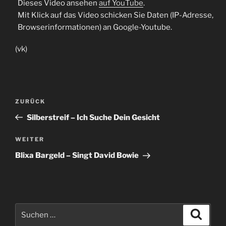
Dieses Video ansehen
auf YouTube
.
Mit Klick auf das Video schicken Sie Daten (IP-Adresse,
Browserinformationen) an Google-Youtube.
(vk)
Beitragsnavigation
Vorheriger
ZURÜCK
Beitrag
Silberstreif – Ich Suche Dein Gesicht
Nächster
WEITER
Beitrag
Blixa Bargeld – Singt David Bowie
Suche
Suche
nach: