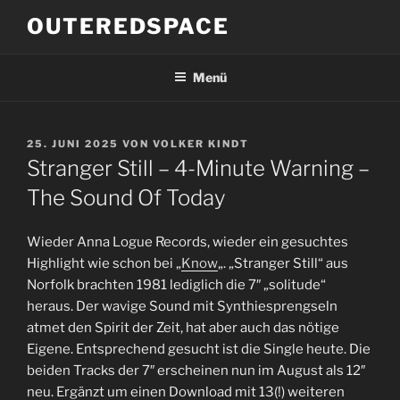
Zum
OUTEREDSPACE
Inhalt
springen
Menü
VERÖFFENTLICHT
25. JUNI 2025
VON
VOLKER KINDT
AM
Stranger Still – 4-Minute Warning –
The Sound Of Today
Wieder Anna Logue Records, wieder ein gesuchtes
Highlight wie schon bei „
Know
„. „Stranger Still“ aus
Norfolk brachten 1981 lediglich die 7″ „solitude“
heraus. Der wavige Sound mit Synthiesprengseln
atmet den Spirit der Zeit, hat aber auch das nötige
Eigene. Entsprechend gesucht ist die Single heute. Die
beiden Tracks der 7″ erscheinen nun im August als 12″
neu. Ergänzt um einen Download mit 13(!) weiteren