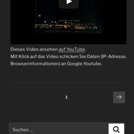
Dieses Video ansehen
auf YouTube
.
Mit Klick auf das Video schicken Sie Daten (IP-Adresse,
Browserinformationen) an Google-Youtube.
Beitragsnavigation
Näch
Seite
1
Seit
Suche
Suche
nach: