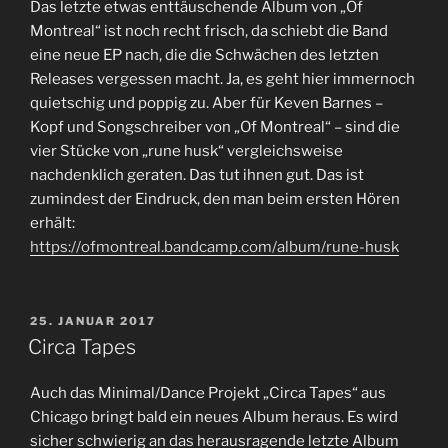
Das letzte etwas enttäuschende Album von „Of
Montreal“ ist noch recht frisch, da schiebt die Band
eine neue EP nach, die die Schwächen des letzten
Releases vergessen macht. Ja, es geht hier immernoch
quietschig und poppig zu. Aber für Keven Barnes –
Kopf und Songschreiber von „Of Montreal“ – sind die
vier Stücke von „rune husk“ vergleichsweise
nachdenklich geraten. Das tut ihnen gut. Das ist
zumindest der Eindruck, den man beim ersten Hören
erhält:
https://ofmontreal.bandcamp.com/album/rune-husk
VERÖFFENTLICHT
25. JANUAR 2017
AM
Circa Tapes
Auch das Minimal/Dance Projekt „Circa Tapes“ aus
Chicago bringt bald ein neues Album heraus. Es wird
sicher schwierig an das herausragende letzte Album