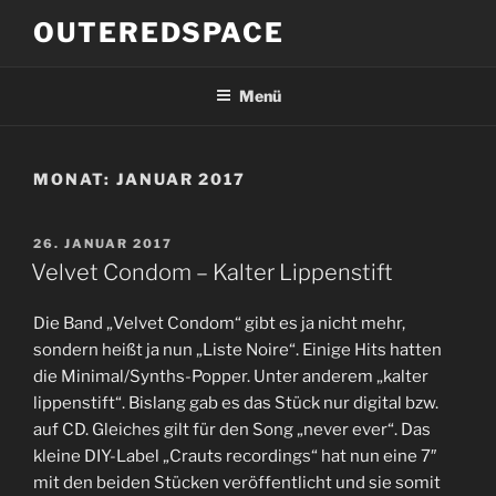
Zum
OUTEREDSPACE
Inhalt
springen
Menü
MONAT:
JANUAR 2017
VERÖFFENTLICHT
26. JANUAR 2017
AM
Velvet Condom – Kalter Lippenstift
Die Band „Velvet Condom“ gibt es ja nicht mehr,
sondern heißt ja nun „Liste Noire“. Einige Hits hatten
die Minimal/Synths-Popper. Unter anderem „kalter
lippenstift“. Bislang gab es das Stück nur digital bzw.
auf CD. Gleiches gilt für den Song „never ever“. Das
kleine DIY-Label „Crauts recordings“ hat nun eine 7″
mit den beiden Stücken veröffentlicht und sie somit