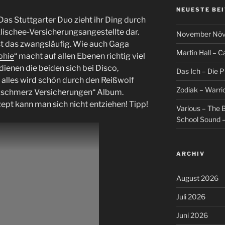
NEUESTE BE
Das Stuttgarter Duo zieht ihr Ding durch
 Klischee-Versicherungsangestellte dar.
November Növel
t das zwangsläufig. Wie auch Gaga
Martin Hall – Ca
phie
“ macht auf allen Ebenen richtig viel
edienen die beiden sich bei Disco,
Das Ich – Die 
alles wird schön durch den Reißwolf
Zodiak – Warri
erzschmerz Versicherungen“ Album.
pt kann man sich nicht entziehen! Tipp!
Various – The B
School Sound –
ARCHIV
August 2026
Juli 2026
Juni 2026