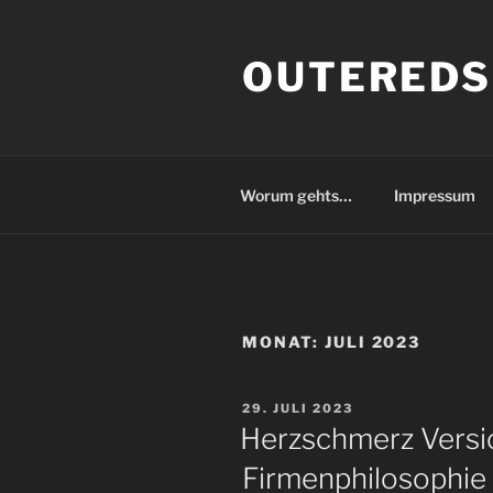
Zum
Inhalt
OUTEREDS
springen
Worum gehts…
Impressum
MONAT:
JULI 2023
VERÖFFENTLICHT
29. JULI 2023
AM
Herzschmerz Versi
Firmenphilosophie