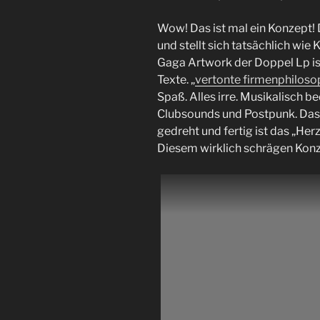
Wow! Das ist mal ein Konzept! 
und stellt sich tatsächlich wie
Gaga Artwork der Doppel Lp is
Texte. „
vertonte firmenphiloso
Spaß. Alles irre. Musikalisch b
Clubsounds und Postpunk. Das 
gedreht und fertig ist das „H
Diesem wirklich schrägen Konze