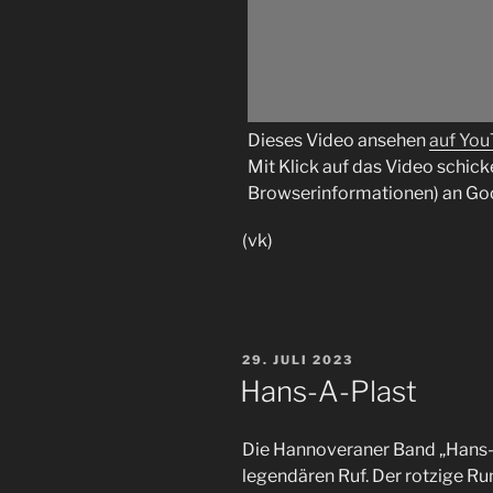
Dieses Video ansehen
auf Yo
Mit Klick auf das Video schick
Browserinformationen) an Go
(vk)
VERÖFFENTLICHT
29. JULI 2023
AM
Hans-A-Plast
Die Hannoveraner Band „Hans-A
legendären Ruf. Der rotzige 