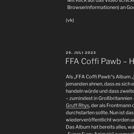
Mit Klick auf das Video schick
Browserinformationen) an Go
(vk)
VERÖFFENTLICHT
29. JULI 2023
AM
FFA Coffi Pawb – He
Als „FFA Coffi Pawb“s Album „
jemanden ahnen, dass es sich 
handeln würde und dass zweite
– zumindest in Großbritannien 
Gruff Rhys
, der als Frontmann 
durchstarten sollte. Nun ist d
wiederveröffentlicht worden und
Das Album hat bereits alles, 