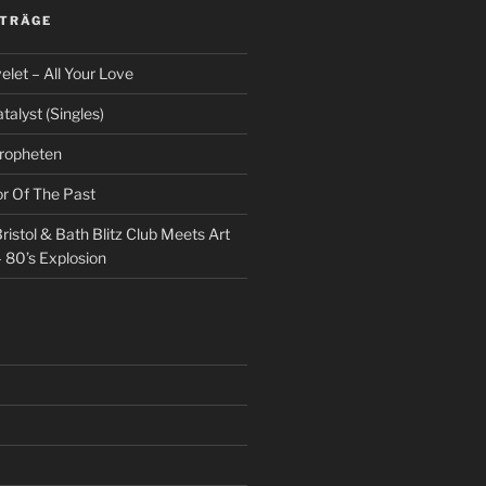
ITRÄGE
et – All Your Love
talyst (Singles)
Propheten
or Of The Past
ristol & Bath Blitz Club Meets Art
 80’s Explosion