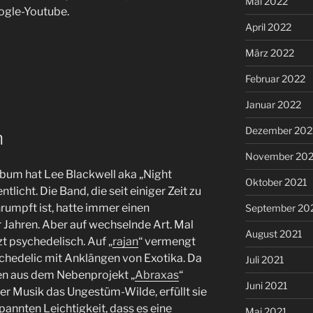
Mai 2022
ogle-Youtube.
April 2022
März 2022
Februar 2022
Januar 2022
Dezember 202
n
November 202
lbum hat Lee Blackwell aka „Night
Oktober 2021
licht. Die Band, die seit einiger Zeit zu
umpft ist, hatte immer einen
September 20
Jahren. Aber auf wechselnde Art. Mal
August 2021
zt psychedelisch. Auf „
rajan
“ vermengt
hedelic mit Anklängen von Exotika. Da
Juli 2021
gen aus dem Nebenprojekt „
Abraxas
“
Juni 2021
er Musik das Ungestüm-Wilde, erfüllt sie
spannten Leichtigkeit, dass es eine
Mai 2021