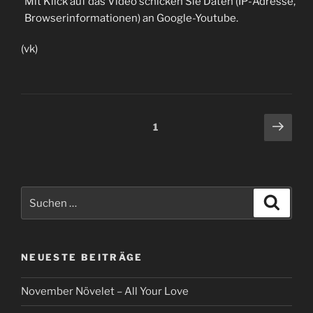
Mit Klick auf das Video schicken Sie Daten (IP-Adresse,
Browserinformationen) an Google-Youtube.
(vk)
Beitragsnavigation
Näch
Seite
1
Seit
Suche
Suche
nach:
NEUESTE BEITRÄGE
November Növelet – All Your Love