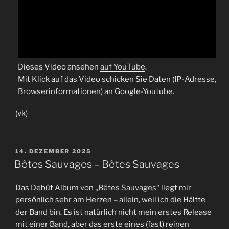
Dieses Video ansehen
auf YouTube
.
Mit Klick auf das Video schicken Sie Daten (IP-Adresse,
Browserinformationen) an Google-Youtube.
(vk)
VERÖFFENTLICHT
14. DEZEMBER 2025
AM
Bêtes Sauvages – Bêtes Sauvages
Das Debüt Album von „
Bêtes Sauvages
“ liegt mir
persönlich sehr am Herzen – allein, weil ich die Hälfte
der Band bin. Es ist natürlich nicht mein erstes Release
mit einer Band, aber das erste eines (fast) reinen