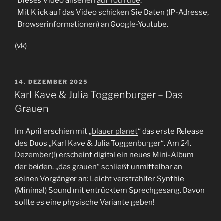
Dieses Video ansehen
auf YouTube
.
Mit Klick auf das Video schicken Sie Daten (IP-Adresse,
Browserinformationen) an Google-Youtube.
(vk)
VERÖFFENTLICHT
14. DEZEMBER 2025
AM
Karl Kave & Julia Toggenburger – Das
Grauen
Im April erschien mit „
blauer planet
“ das erste Release
des Duos „Karl Kave & Julia Toggenburger“. Am 24.
Dezember(!) erscheint digital ein neues Mini-Album
der beiden. „
das grauen
“ schließt unmittelbar an
seinen Vorgänger an: Leicht verstrahlter Synthie
(Minimal) Sound mit entrücktem Sprechgesang. Davon
sollte es eine physische Variante geben!