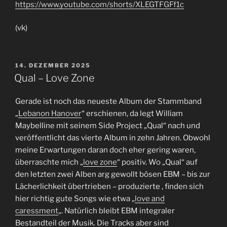
https://www.youtube.com/shorts/XLEGTFGFf1c
(vk)
VERÖFFENTLICHT
14. DEZEMBER 2025
AM
Qual – Love Zone
Gerade ist noch das neueste Album der Stammband
„
Lebanon Hanover
“ erschienen, da legt William
Maybelline mit seinem Side Project „Qual“ nach und
veröffentlicht das vierte Album in zehn Jahren. Obwohl
meine Erwartungen daran doch eher gering waren,
überraschte mich „
love zone
“ positiv. Wo „Qual“ auf
den letzten zwei Alben arg gewollt bösen EBM – bis zur
Lächerlichkeit übertrieben – produzierte , finden sich
hier richtig gute Songs wie etwa „
love and
caressment
„. Natürlich bleibt EBM integraler
Bestandteil der Musik. Die Tracks aber sind