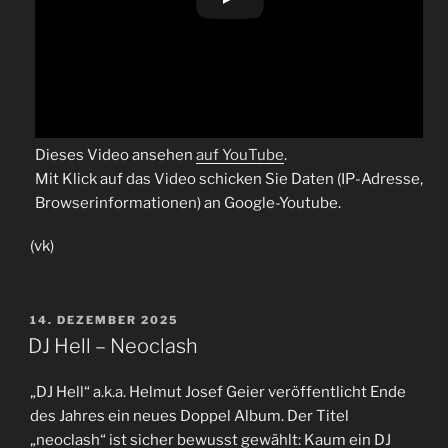
Dieses Video ansehen
auf YouTube
.
Mit Klick auf das Video schicken Sie Daten (IP-Adresse,
Browserinformationen) an Google-Youtube.
(vk)
VERÖFFENTLICHT
14. DEZEMBER 2025
AM
DJ Hell – Neoclash
„DJ Hell“ a.k.a. Helmut Josef Geier veröffentlicht Ende
des Jahres ein neues Doppel Album. Der Titel
„neoclash“ ist sicher bewusst gewählt: Kaum ein DJ