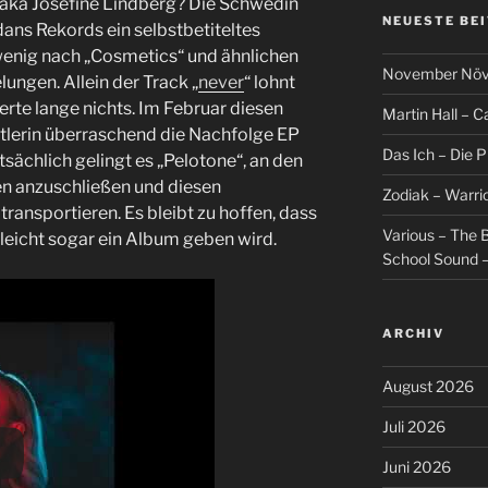
aka Josefine Lindberg? Die Schwedin
NEUESTE BE
ans Rekords ein selbstbetiteltes
 wenig nach „Cosmetics“ und ähnlichen
November Növel
elungen. Allein der Track „
never
“ lohnt
rte lange nichts. Im Februar diesen
Martin Hall – Ca
stlerin überraschend die Nachfolge EP
Das Ich – Die 
atsächlich gelingt es „Pelotone“, an den
en anzuschließen und diesen
Zodiak – Warri
transportieren. Es bleibt zu hoffen, dass
Various – The B
leicht sogar ein Album geben wird.
School Sound –
ARCHIV
August 2026
Juli 2026
Juni 2026