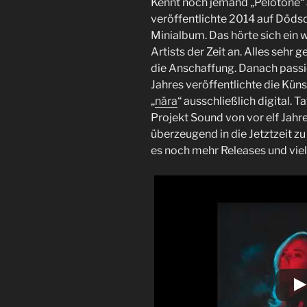
Kennt noch jemand „Pelotone“ 
veröffentlichte 2014 auf Dödsd
Minialbum. Das hörte sich ein
Artists der Zeit an. Alles sehr g
die Anschaffung. Danach passie
Jahres veröffentlichte die Kün
„
nära
“ ausschließlich digital. T
Projekt Sound von vor elf Jahr
überzeugend in die Jetztzeit zu 
es noch mehr Releases und viel