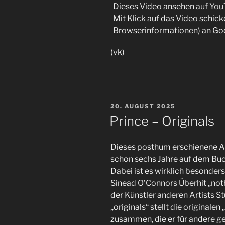
Dieses Video ansehen
auf Yo
Mit Klick auf das Video schick
Browserinformationen) an Go
(vk)
VERÖFFENTLICHT
20. AUGUST 2025
AM
Prince – Originals
Dieses posthum erschienene Al
schon sechs Jahre auf dem Buck
Dabei ist es wirklich besonders
Sinead O’Connors Überhit „not
der Künstler anderen Artists S
„originals“ stellt die originale
zusammen, die er für andere ge