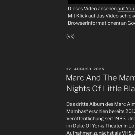
Dieses Video ansehen
auf Yo
Mit Klick auf das Video schick
Browserinformationen) an Go
(vk)
VERÖFFENTLICHT
17. AUGUST 2025
AM
Marc And The Mam
Nights Of Little Bl
Das dritte Album des Marc Al
Mambas“ erschien bereits 2012
Veröffentlichung seit 1983. 
im Duke Of Yorks Theater in L
Aufnahmen zunächst als VHS. 