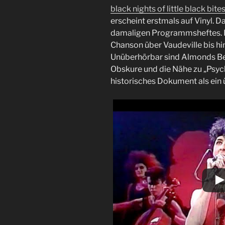
black nights of little black bite
erscheint erstmals auf Vinyl. D
damaligen Programmsheftes. D
Chanson über Vaudeville bis h
Unüberhörbar sind Almonds Beg
Obskure und die Nähe zu „Psyc
historisches Dokument als ein 