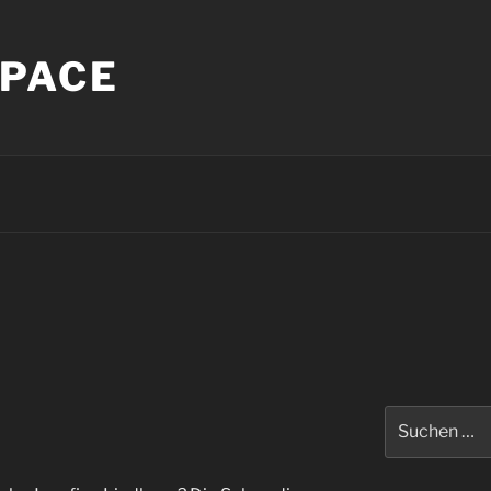
PACE
Suche
nach: