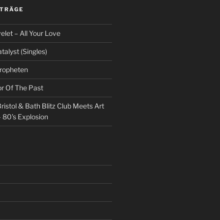
ITRÄGE
et – All Your Love
talyst (Singles)
Propheten
or Of The Past
ristol & Bath Blitz Club Meets Art
 80’s Explosion