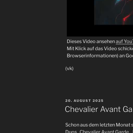
Dieses Video ansehen
auf Yo
Mit Klick auf das Video schick
Browserinformationen) an Go
(vk)
VERÖFFENTLICHT
20. AUGUST 2025
AM
Chevalier Avant G
Schon aus dem letzten Monat 
Duos „
Chevalier Avant Garde
„