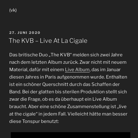
(vk)
VERÖFFENTLICHT
27. JUNI 2020
AM
The KVB – Live At La Cigale
Das britische Duo „The KVB“ melden sich zwei Jahre
nach dem letzten Album zurück. Zwar nicht mit neuem
Material, dafür mit einem
Live Album
, das im Januar
diesen Jahres in Paris aufgenommen wurde. Enthalten
ist ein schöner Querschnitt durch das Schaffen der
Band. Bei der glatten bis sterilen Produktion stellt sich
zwar die Frage, ob es da überhaupt ein Live Album
braucht. Aber eine schöne Zusammenstellung ist „live
at the cigale“ in jedem Fall. Vielleicht hätte man besser
diese Tonspur benutzt: