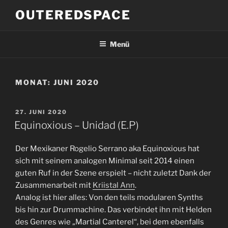
Zum
OUTEREDSPACE
Inhalt
springen
Menü
MONAT:
JUNI 2020
VERÖFFENTLICHT
27. JUNI 2020
AM
Equinoxious – Unidad (E.P)
Der Mexikaner Rogelio Serrano aka Equinoxious hat
sich mit seinem analogen Minimal seit 2014 einen
guten Ruf in der Szene erspielt – nicht zuletzt Dank der
Zusammenarbeit mit
Kriistal Ann
.
Analog ist hier alles: Von den teils modularen Synths
bis hin zur Drummachine. Das verbindet ihn mit Helden
des Genres wie „Martial Canterel“, bei dem ebenfalls