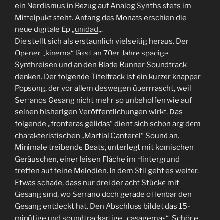
ein Nerdismus in Bezug auf Analog Synths stets im
Mittelpukt steht. Anfang des Monats erschien die
neue digitale Ep „
unidad
„.
Die stellt sich als erstaunlich vielseitig heraus. Der
Opener „kinema“ lässt an 70er Jahre spacige
Synthreisen und an den Blade Runner Soundtrack
denken. Der folgende Titeltrack ist ein kurzer knapper
Popsong, der vor allem deswegen überrrascht, weil
Serranos Gesang nicht mehr so unbeholfen wie auf
seinen bisherigen Veröffentlichungen wirkt. Das
folgende „fronteras gélidas“ dient sich schon arg dem
charakteristischen „Martial Canterel“ Sound an.
Minimale treibende Beats, unterlegt mit komischen
Geräuschen, einer leisen Fläche im Hintergrund
treffen auf feine Melodien. In dem Stil geht es weiter.
Etwas schade, dass nur drei der acht Stücke mit
Gesang sind, wo Serrano doch gerade offenbar den
Gesang entdeckt hat. Den Abschluss bildet das 15-
minütige und soundtrackartige „casagemas“. Schöne