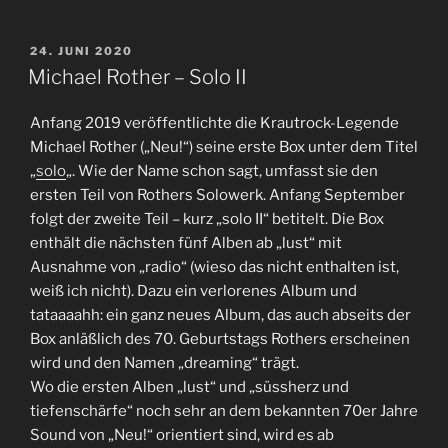
VERÖFFENTLICHT
24. JUNI 2020
AM
Michael Rother – Solo II
Anfang 2019 veröffentlichte die Krautrock-Legende
Michael Rother („Neu!“) seine erste Box unter dem Titel
„
solo
„. Wie der Name schon sagt, umfasst sie den
ersten Teil von Rothers Solowerk. Anfang September
folgt der zweite Teil – kurz „solo II“ betitelt. Die Box
enthält die nächsten fünf Alben ab „lust“ mit
Ausnahme von „radio“ (wieso das nicht enthalten ist,
weiß ich nicht). Dazu ein verlorenes Album und
tataaaahh: ein ganz neues Album, das auch abseits der
Box anläßlich des 70. Geburtstags Rothers erscheinen
wird und den Namen „dreaming“ trägt.
Wo die ersten Alben „lust“ und „süssherz und
tiefenschärfe“ noch sehr an dem bekannten 70er Jahre
Sound von „Neu!“ orientiert sind, wird es ab