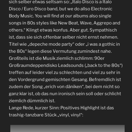
sich selber etwas seltsam so: „Italo Disco is a Italo
Disco / Euro Disco band, but we do allso Electronic
Body Music. You will find at our albums also single
songs in 80s styles like New Beat, Wave, Aggrepo and
others.“ Klingt etwas konfus. Aber gut. Sympathisch
ist, dass sie sich offenbar selber nicht ernst nehmen.
Titel wie „depeche mode party“ oder „i was a gothic in
the 80s“ legen diese Vermutung zumindest nahe.
Großteils ist die Musik ziemlich schlimm: 90er
Großraumdeppendisko Leadsounds („back to the 80s“)
treffen auf leider viel zu schlechten und viel zu sehr in
den Vordergrund gemischten Gesang. Befremdlich ist
zudem der Song „erich von däniken“, bei dem nicht so
ganz klar ist, ob das nun ironisch sein soll oder schlicht
ziemlich dümmlich ist.
Lange Rede, kurzer Sinn: Positives Highlight ist das
trashig-tanzbare Stück „vinyl, vinyl“: