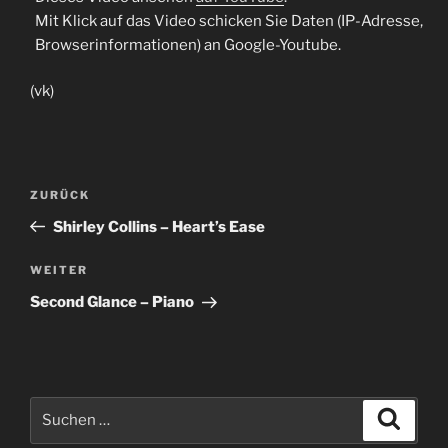
Mit Klick auf das Video schicken Sie Daten (IP-Adresse,
Browserinformationen) an Google-Youtube.
(vk)
Beitragsnavigation
Vorheriger
ZURÜCK
Beitrag
Shirley Collins – Heart’s Ease
Nächster
WEITER
Beitrag
Second Glance – Piano
Suche
Suche
nach: