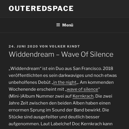
Zum
OUTEREDSPACE
Inhalt
springen
Menü
VERÖFFENTLICHT
24. JUNI 2020
VON
VOLKER KINDT
AM
Widdendream – Wave Of Silence
„Widdendream“ ist ein Duo aus San Francisco. 2018
veröffentlichten es sein darkwaviges und noch etwas
unbeholfenes Debüt „
in the night
„. Am kommenden
Wochenende erscheint mit „
wave of silence
“
(Mini-)Album Nummer zwei auf
Kernkrach
. Die zwei
Jahre Zeit zwischen den beiden Alben haben einen
ernormen Sprung im Sound der Band bewirkt. Die
Stücke sind ausgefeilter und deutlich besser
aufgenommen. Laut Labelchef Doc Kernkrach kann