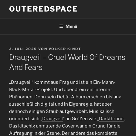
Zum
OUTEREDSPACE
Inhalt
springen
Menü
VERÖFFENTLICHT
3. JULI 2025
VON
VOLKER KINDT
AM
Draugveil – Cruel World Of Dreams
And Fears
„Draugveil“ kommt aus Prag und ist ein Ein-Mann-
Black-Metal-Projekt. Und obendrein ein Internet
Phänomen. Denn sein Debüt Album erschien bislang
ausschließlich digital und in Eigenregie, hat aber
dennoch einigen Staub aufgewirbelt. Musikalisch
orientiert sich „
Draugveil
“ an Größen wie „
Darkthrone
„.
Das kitschig anmutende Cover war ein Grund für die
Aufregung in der Szene. Der andere das komplette