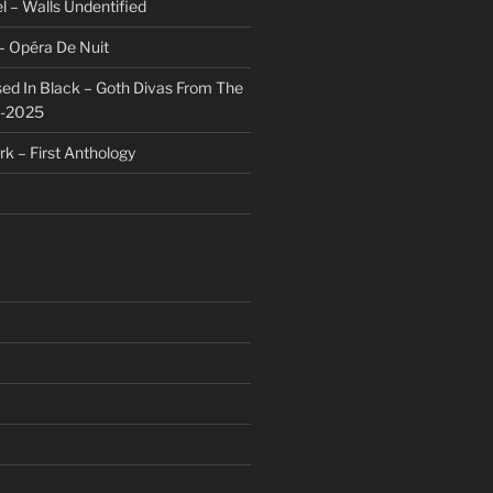
l – Walls Undentified
– Opéra De Nuit
sed In Black – Goth Divas From The
1-2025
rk – First Anthology