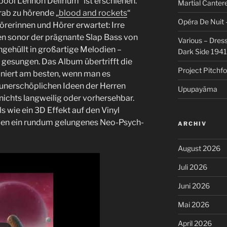
ypool Lennon Delirium“ ist erschienen.
Martial Cantere
rab zu hörende „
blood and rockets
“
Opéra De Nuit 
Hörerinnen und Hörer erwartet: Irre
en sonor der prägnante Slap Bass von
Various – Dres
ngehüllt in großartige Melodien –
Dark Side 194
gesungen. Das Album übertrifft die
Project Pitchfo
niert am besten, wenn man es
 unerschöplichen Ideen der Herren
Upupayāma
nichts langweilig oder vorhersehbar.
s wie ein 3D Effekt auf den Vinyl
nden ein rundum gelungenes Neo-Psych-
ARCHIV
August 2026
Juli 2026
Juni 2026
Mai 2026
April 2026