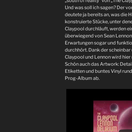
„south of reality“ von „The Cla
Und was soll ich sagen? Der vo
deutete ja bereits an, was die 
konstruierte Stücke, unter den
Claypool durchläuft, werden ei
überwiegend von Sean Lennon 
Erwartungen sogar und funktio
durchhört. Dank der scheinbar
Claypool und Lennon wird hier 
Schön auch das Artwork: Detail
Etiketten und buntes Vinyl ru
Prog-Album ab.