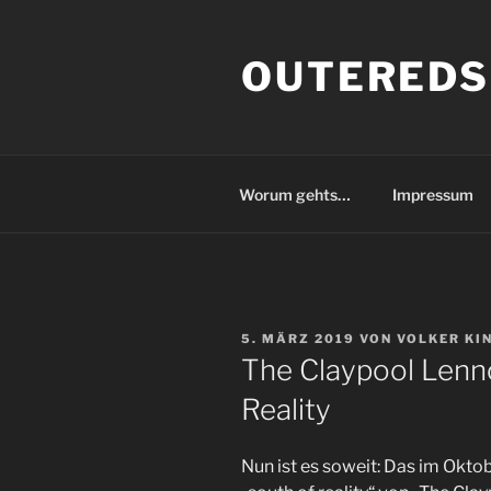
Zum
Inhalt
OUTEREDS
springen
Worum gehts…
Impressum
VERÖFFENTLICHT
5. MÄRZ 2019
VON
VOLKER KI
AM
The Claypool Lenn
Reality
Nun ist es soweit: Das im Okt