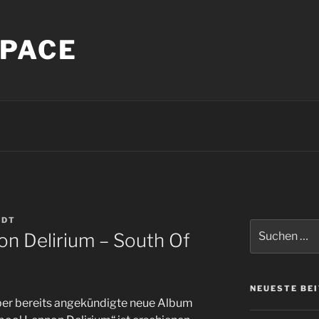
PACE
NDT
Suche
on Delirium – South Of
nach:
NEUESTE BE
ober bereits angekündigte neue Album