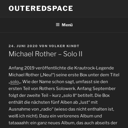
Zum
OUTEREDSPACE
Inhalt
springen
Menü
VERÖFFENTLICHT
24. JUNI 2020
VON
VOLKER KINDT
AM
Michael Rother – Solo II
Anfang 2019 veröffentlichte die Krautrock-Legende
Michael Rother („Neu!“) seine erste Box unter dem Titel
„
solo
„. Wie der Name schon sagt, umfasst sie den
ersten Teil von Rothers Solowerk. Anfang September
folgt der zweite Teil – kurz „solo II“ betitelt. Die Box
enthält die nächsten fünf Alben ab „lust“ mit
Ausnahme von „radio“ (wieso das nicht enthalten ist,
weiß ich nicht). Dazu ein verlorenes Album und
tataaaahh: ein ganz neues Album, das auch abseits der