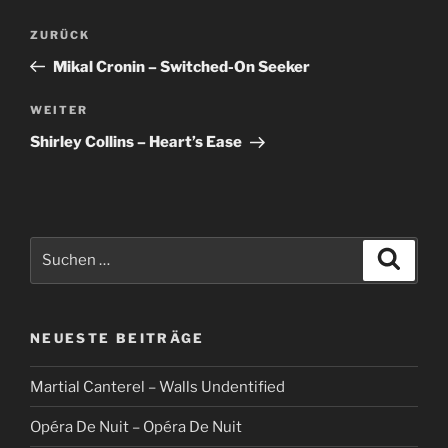
Beitragsnavigation
Vorheriger
ZURÜCK
Beitrag
Mikal Cronin – Switched-On Seeker
Nächster
WEITER
Beitrag
Shirley Collins – Heart’s Ease
Suche
Suche
nach:
NEUESTE BEITRÄGE
Martial Canterel – Walls Undentified
Opéra De Nuit – Opéra De Nuit