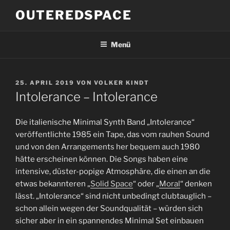
Zum
OUTEREDSPACE
Inhalt
springen
Menü
VERÖFFENTLICHT
25. APRIL 2019
VON
VOLKER KINDT
AM
Intolerance – Intolerance
Die italienische Minimal Synth Band „Intolerance“
veröffentlichte 1985 ein Tape, das vom rauhen Sound
und von den Arrangements her bequem auch 1980
hätte erscheinen können. Die Songs haben eine
intensive, düster-popige Atmosphäre, die einen an die
etwas bekannteren „
Solid Space
“ oder „
Moral
“ denken
lässt. „Intolerance“ sind nicht unbedingt clubtauglich –
schon allein wegen der Soundqualität – würden sich
sicher aber in ein spannendes Minimal Set einbauen