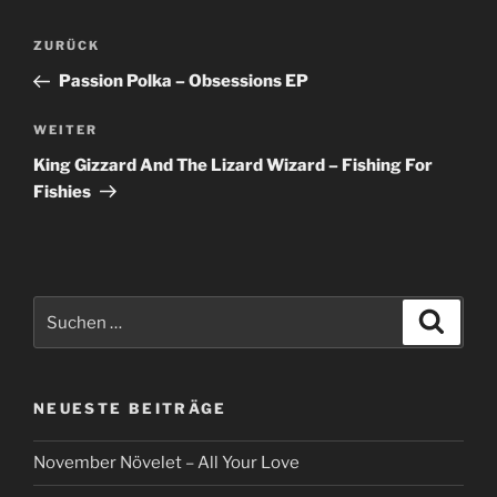
Beitragsnavigation
Vorheriger
ZURÜCK
Beitrag
Passion Polka – Obsessions EP
Nächster
WEITER
Beitrag
King Gizzard And The Lizard Wizard – Fishing For
Fishies
Suche
Suche
nach:
NEUESTE BEITRÄGE
November Növelet – All Your Love