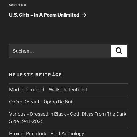
Nächster
WEITER
Beitrag
U.S. Girls – In A Poem Unlimited
Suche
Suche
nach:
NEUESTE BEITRÄGE
Martial Canterel – Walls Undentified
Opéra De Nuit – Opéra De Nuit
Various – Dressed In Black – Goth Divas From The Dark
Side 1941-2025
Project Pitchfork – First Anthology