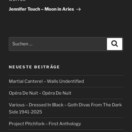
Nächster
Beitrag
Jennifer Touch – Moon in Aries
Suche
Suche
nach:
NEUESTE BEITRÄGE
Martial Canterel – Walls Undentified
Opéra De Nuit – Opéra De Nuit
Various – Dressed In Black – Goth Divas From The Dark
Side 1941-2025
Project Pitchfork – First Anthology