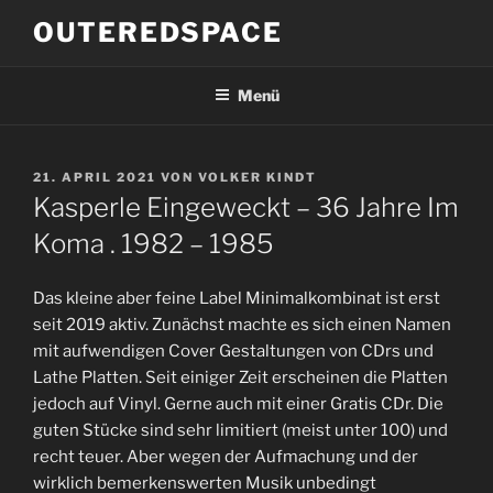
Zum
OUTEREDSPACE
Inhalt
springen
Menü
VERÖFFENTLICHT
21. APRIL 2021
VON
VOLKER KINDT
AM
Kasperle Eingeweckt – 36 Jahre Im
Koma . 1982 – 1985
Das kleine aber feine Label Minimalkombinat ist erst
seit 2019 aktiv. Zunächst machte es sich einen Namen
mit aufwendigen Cover Gestaltungen von CDrs und
Lathe Platten. Seit einiger Zeit erscheinen die Platten
jedoch auf Vinyl. Gerne auch mit einer Gratis CDr. Die
guten Stücke sind sehr limitiert (meist unter 100) und
recht teuer. Aber wegen der Aufmachung und der
wirklich bemerkenswerten Musik unbedingt