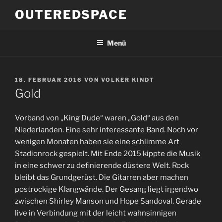
Zum
OUTEREDSPACE
Inhalt
springen
Menü
VERÖFFENTLICHT
18. FEBRUAR 2016
VON
VOLKER KINDT
AM
Gold
Vorband von „King Dude“ waren „Gold“ aus den
Niederlanden. Eine sehr interessante Band. Noch vor
wenigen Monaten haben sie eine schlimme Art
Stadionrock gespielt. Mit Ende 2015 kippte die Musik
in eine schwer zu definierende düstere Welt. Rock
bleibt das Grundgerüst. Die Gitarren aber machen
postrockige Klangwände. Der Gesang liegt irgendwo
zwischen Shirley Manson und Hope Sandoval. Gerade
live in Verbindung mit der leicht wahnsinnigen