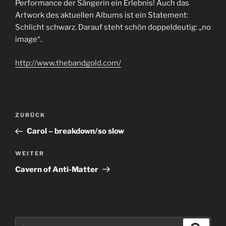
Performance der Sängerin ein Erlebnis! Auch das
Artwork des aktuellen Albums ist ein Statement:
Schlicht schwarz. Darauf steht schön doppeldeutig: „no
image“.
http://www.thebandgold.com/
Beitragsnavigation
Vorheriger
ZURÜCK
Beitrag
Carol – breakdown/so slow
Nächster
WEITER
Beitrag
Cavern of Anti-Matter
Suche
Suche