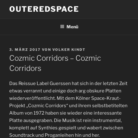
Zum
OUTEREDSPACE
Inhalt
springen
Menü
VERÖFFENTLICHT
3. MÄRZ 2017
VON
VOLKER KINDT
AM
Cozmic Corridors – Cozmic
Corridors
Das Reissue Label Guerssen hat sich in der letzten Zeit
etwas verrannt und einige doch arg obskure Platten
wiederveröffentlicht. Mit dem Kölner Space-Kraut-
Projekt „Cozmic Corridors“ und ihrem selbstbetitelten
Album von 1972 haben sie wieder eine interessante
Platte ausgegraben. Die Musik ist rein instrumental,
komplett auf Synthies gespielt und wabert zwischen
Soundtrack und Proganleihen hin und her.