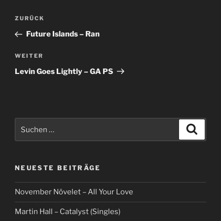
Beitragsnavigation
Vorheriger
ZURÜCK
Beitrag
Future Islands – Ran
Nächster
WEITER
Beitrag
Levin Goes Lightly – GA PS
Suche
Suche
nach:
NEUESTE BEITRÄGE
November Növelet – All Your Love
Martin Hall – Catalyst (Singles)