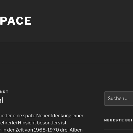
PACE
INDT
Suche
l
nach:
l wieder eine späte Neuentdeckung einer
NEUESTE BE
ehrerlei Hinsicht besonders ist.
in der Zeit von 1968-1970 drei Alben