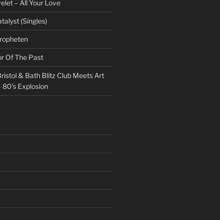
et – All Your Love
talyst (Singles)
Propheten
or Of The Past
ristol & Bath Blitz Club Meets Art
 80’s Explosion