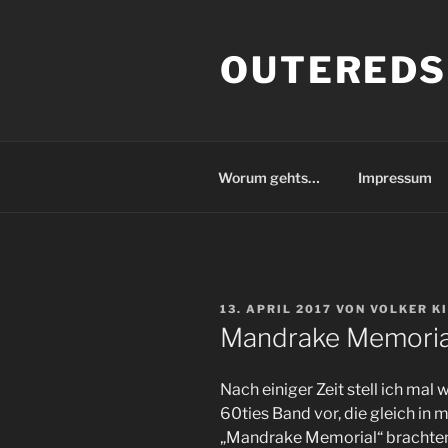
Zum
Inhalt
OUTEREDS
springen
Worum gehts…
Impressum
VERÖFFENTLICHT
13. APRIL 2017
VON
VOLKER K
AM
Mandrake Memoria
Nach einiger Zeit stell ich ma
60ties Band vor, die gleich in m
„Mandrake Memorial“ brachten 