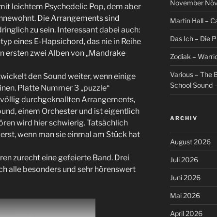
November Növel
mit leichtem Psychedelic Pop, dem aber
innewohnt. Die Arrangements sind
Martin Hall – Ca
ringlich zu sein. Interessant dabei auch:
Das Ich – Die 
yp eines E-Hapsichord, das nie in Reihe
n ersten zwei Alben von „Mandrake
Zodiak – Warri
Various – The B
wickelt den Sound weiter, wenn einige
School Sound –
einen. Platte Nummer 3 „puzzle“
völlig durchgeknallten Arrangements,
und, einem Orchester und ist eigentlich
ARCHIV
ören wird hier schwierig. Tatsächlich
 erst, wenn man sie einmal am Stück hat
August 2026
en zurecht eine gefeierte Band. Drei
Juli 2026
sich alle besonders und sehr hörenswert
Juni 2026
Mai 2026
April 2026