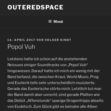
Zum
OUTEREDSPACE
Inhalt
springen
Menü
VERÖFFENTLICHT
14. APRIL 2017
VON
VOLKER KINDT
AM
Popol Vuh
Letztens hatte ich schon auf die anstehenden
Reissues einiger Soundtracks von „Popol Vuh“
hingewiesen. Darauf hatte ich mich ein wenig mit der
Band befasst, die zwischen Kraut, World Music, Prog
und Esoterik teils sehr unterscheidlich musizierte.
Gerade das Esoterische störte mich. Letztlich tut man
der Band damit aber unrecht, sind gerade Platten wie
das Debüt „Affenstunde“ spacige Drogentripps abseits
von Esokitsch. Zum Glück gibt es beinahe alle Alben