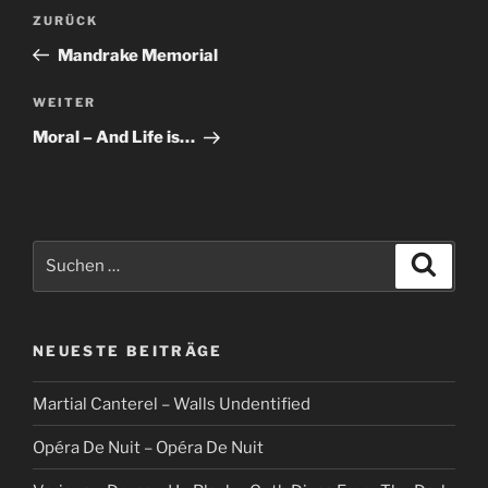
Beitragsnavigation
Vorheriger
ZURÜCK
Beitrag
Mandrake Memorial
Nächster
WEITER
Beitrag
Moral – And Life is…
Suche
Suche
nach:
NEUESTE BEITRÄGE
Martial Canterel – Walls Undentified
Opéra De Nuit – Opéra De Nuit