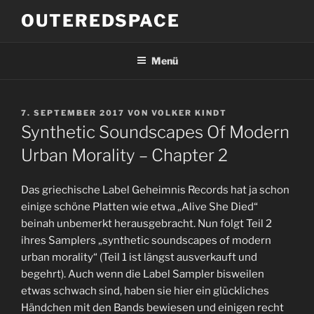
Zum
OUTEREDSPACE
Inhalt
springen
Menü
VERÖFFENTLICHT
7. SEPTEMBER 2017
VON
VOLKER KINDT
AM
Synthetic Soundscapes Of Modern
Urban Morality – Chapter 2
Das griechische Label Geheimnis Records hat ja schon
einige schöne Platten wie etwa „Alive She Died“
beinah unbemerkt herausgebracht. Nun folgt Teil 2
ihres Samplers „synthetic soundscapes of modern
urban morality“ (Teil 1 ist längst ausverkauft und
begehrt). Auch wenn die Label Sampler bisweilen
etwas schwach sind, haben sie hier ein glückliches
Händchen mit den Bands bewiesen und einigen recht