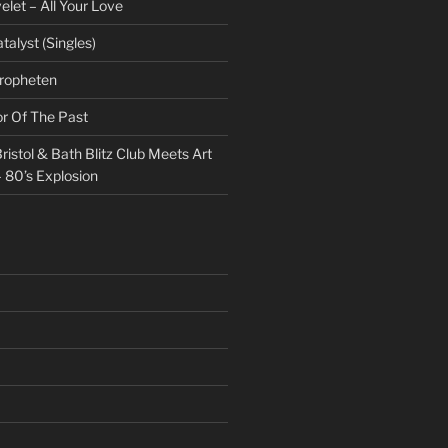
et – All Your Love
talyst (Singles)
Propheten
or Of The Past
ristol & Bath Blitz Club Meets Art
 80’s Explosion