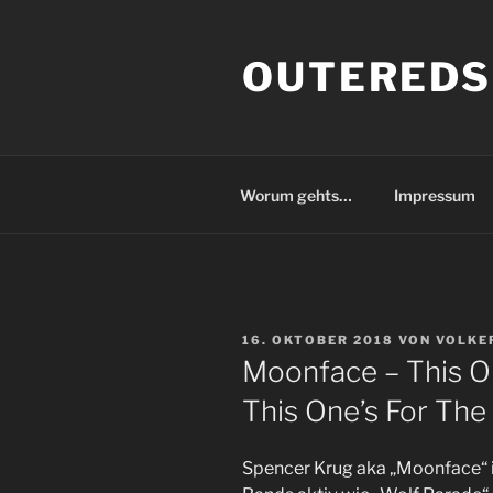
Zum
Inhalt
OUTEREDS
springen
Worum gehts…
Impressum
VERÖFFENTLICHT
16. OKTOBER 2018
VON
VOLKE
AM
Moonface – This O
This One’s For The
Spencer Krug aka „Moonface“ i