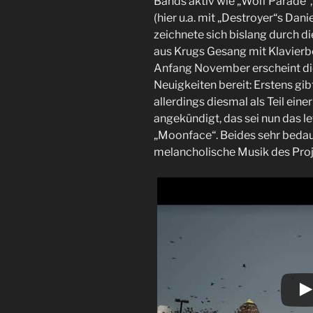
Bands aktiv wie „Wolf Parade“,
(hier u.a. mit „Destroyer“s Dani
zeichnete sich bislang durch d
aus Krugs Gesang mit Klavierb
Anfang November erscheint die
Neuigkeiten bereit: Erstens gib
allerdings diesmal als Teil ein
angekündigt, das sei nun das 
„Moonface“. Beides sehr bedaue
melancholische Musik des Proj