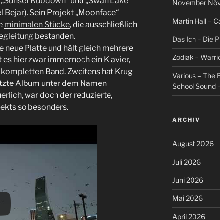
 „
Sunset Rubdown
“ und „
Swan Lake
“
November Növel
el Bejar). Sein Projekt „Moonface“
Martin Hall – Ca
ie
minimalen Stücke
, die ausschließlich
egleitung bestanden.
Das Ich – Die 
 neue Platte und hält gleich mehrere
Zodiak – Warri
t es hier zwar immernoch ein Klavier,
er kompletten Band. Zweitens hat Krug
Various – The B
letzte Album unter dem Namen
School Sound –
rlich, war doch der reduzierte,
ekts so besonders.
ARCHIV
August 2026
Juli 2026
Juni 2026
Mai 2026
April 2026