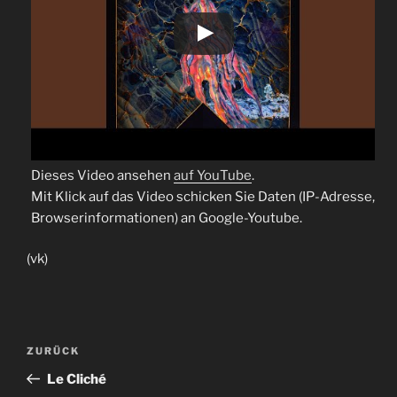
Dieses Video ansehen
auf YouTube
.
Mit Klick auf das Video schicken Sie Daten (IP-Adresse,
Browserinformationen) an Google-Youtube.
(vk)
Beitragsnavigation
Vorheriger
ZURÜCK
Beitrag
Le Cliché