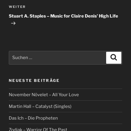
Nächster
WEITER
Beitrag
Stuart A. Staples – Music for Claire Denis’ High Life
Suche
Suche
nach:
NEUESTE BEITRÄGE
November Növelet – All Your Love
Martin Hall – Catalyst (Singles)
Das Ich – Die Propheten
Zodiak – Warrior Of The Past