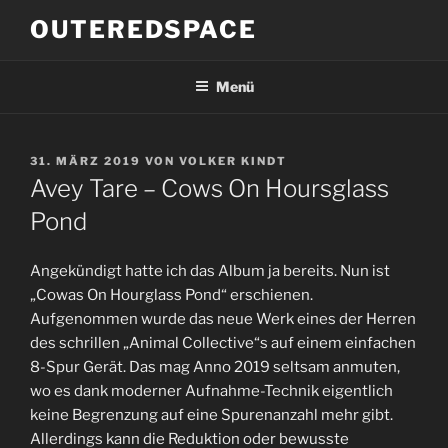
Zum
OUTEREDSPACE
Inhalt
springen
Menü
VERÖFFENTLICHT
31. MÄRZ 2019
VON
VOLKER KINDT
AM
Avey Tare – Cows On Hoursglass
Pond
Angekündigt hatte ich das Album ja bereits. Nun ist
„Cowas On Hourglass Pond“ erschienen.
Aufgenommen wurde das neue Werk eines der Herren
des schrillen „Animal Collective“s auf einem einfachen
8-Spur Gerät. Das mag Anno 2019 seltsam anmuten,
wo es dank moderner Aufnahme-Technik eigentlich
keine Begrenzung auf eine Spurenanzahl mehr gibt.
Allerdings kann die Reduktion oder bewusste