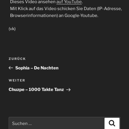
Dieses Video ansehen
auf YouTube
.
Mit Klick auf das Video schicken Sie Daten (IP-Adresse,
Browserinformationen) an Google-Youtube.
(vk)
Beitragsnavigation
Vorheriger
ZURÜCK
Beitrag
Sophia – De Nachten
Nächster
WEITER
Beitrag
Chuzpe – 1000 Takte Tanz
Suche
Suche
nach: