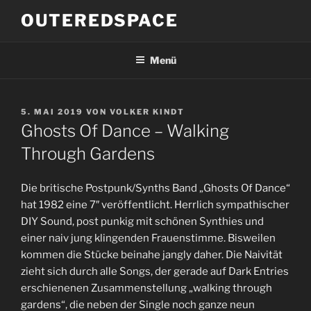
Zum
OUTEREDSPACE
Inhalt
springen
Menü
VERÖFFENTLICHT
5. MAI 2019
VON
VOLKER KINDT
AM
Ghosts Of Dance – Walking
Through Gardens
Die britische Postpunk/Synths Band „Ghosts Of Dance“
hat 1982 eine 7″ veröffentlicht. Herrlich sympathischer
DIY Sound, post punkig mit schönen Synthies und
einer naiv jung klingenden Frauenstimme. Bisweilen
kommen die Stücke beinahe jangly daher. Die Naivität
zieht sich durch alle Songs, der gerade auf Dark Entries
erschienenen Zusammenstellung „walking through
gardens“, die neben der Single noch ganze neun