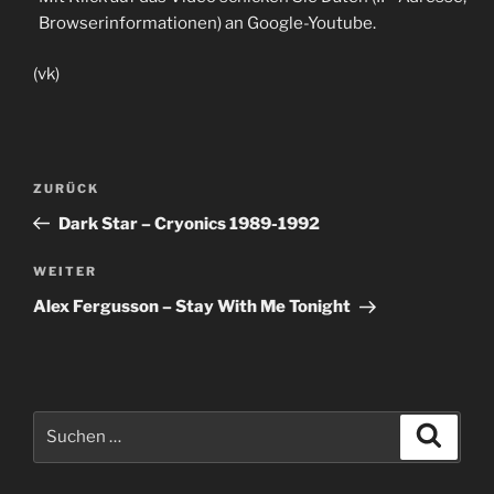
Browserinformationen) an Google-Youtube.
(vk)
Beitragsnavigation
Vorheriger
ZURÜCK
Beitrag
Dark Star – Cryonics 1989-1992
Nächster
WEITER
Beitrag
Alex Fergusson – Stay With Me Tonight
Suche
Suche
nach: