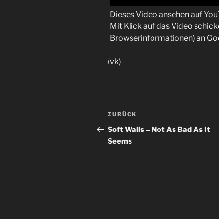
Dieses Video ansehen
auf Yo
Mit Klick auf das Video schick
Browserinformationen) an Go
(vk)
Beitragsnavigation
Vorheriger
ZURÜCK
Beitrag
Soft Walls – Not As Bad As It
Seems