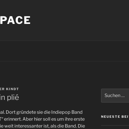
PACE
ER KINDT
Suche
in plié
nach:
l. Dort gründete sie die Indiepop Band
NEUESTE BE
 erinnert. Aber hier soll es um ihre erste
 weit interessanter ist, als die Band. Die