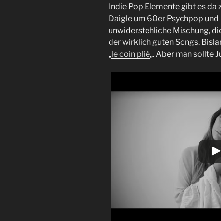
Indie Pop Elemente gibt es da 
Daigle um 60er Psychpop und C
unwiderstehliche Mischung, die
der wirklich guten Songs. Bisla
„
le coin plié
„. Aber man sollte 