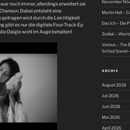
November Növel
zwar noch immer, allerdings erweitert sie
hanson. Dabei entsteht eine
Martin Hall – Ca
 getragen wird durch die Leichtigkeit
Das Ich – Die 
ng gibt es nur die digitale Four-Track-Ep
Julia Daigle wohl im Auge behalten!
Zodiak – Warri
Various – The B
School Sound –
ARCHIV
August 2026
Juli 2026
Juni 2026
Mai 2026
April 2026