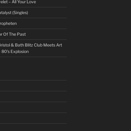
et – All Your Love
talyst (Singles)
Propheten
or Of The Past
ristol & Bath Blitz Club Meets Art
 80’s Explosion