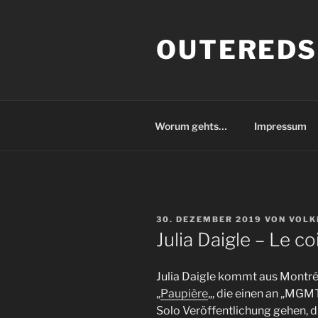
Zum
Inhalt
OUTEREDS
springen
Worum gehts…
Impressum
VERÖFFENTLICHT
30. DEZEMBER 2019
VON
VOLK
AM
Julia Daigle – Le co
Julia Daigle kommt aus Montréa
„
Paupière
„, die einen an „MGMT“
Solo Veröffentlichung gehen, die