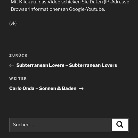
Mit Klick auf das Video schicken Sie Daten (IP-Adresse,
Browserinformationen) an Google-Youtube.
(vk)
Beitragsnavigation
Vorheriger
ZURÜCK
Beitrag
Subterranean Lovers – Subterranean Lovers
Nächster
WEITER
Beitrag
Carlo Onda – Sonnen & Baden
Suche
Suche
nach: