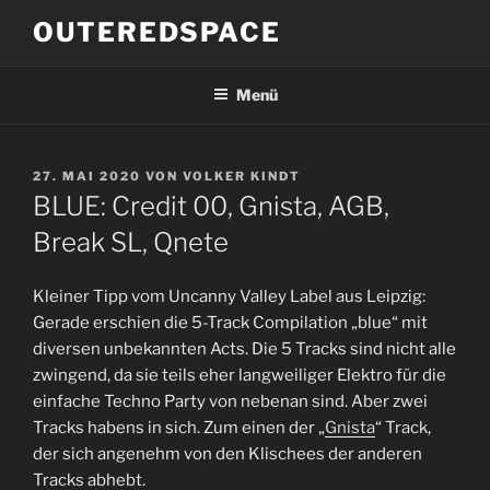
Zum
OUTEREDSPACE
Inhalt
springen
Menü
VERÖFFENTLICHT
27. MAI 2020
VON
VOLKER KINDT
AM
BLUE: Credit 00, Gnista, AGB,
Break SL, Qnete
Kleiner Tipp vom Uncanny Valley Label aus Leipzig:
Gerade erschien die 5-Track Compilation „blue“ mit
diversen unbekannten Acts. Die 5 Tracks sind nicht alle
zwingend, da sie teils eher langweiliger Elektro für die
einfache Techno Party von nebenan sind. Aber zwei
Tracks habens in sich. Zum einen der „
Gnista
“ Track,
der sich angenehm von den Klischees der anderen
Tracks abhebt.