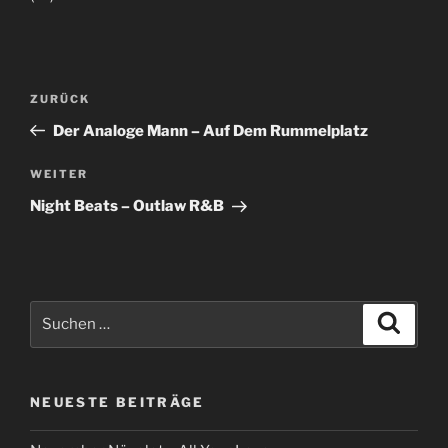
Beitragsnavigation
Vorheriger
ZURÜCK
Beitrag
Der Analoge Mann – Auf Dem Rummelplatz
Nächster
WEITER
Beitrag
Night Beats – Outlaw R&B
Suche
Suche
nach:
NEUESTE BEITRÄGE