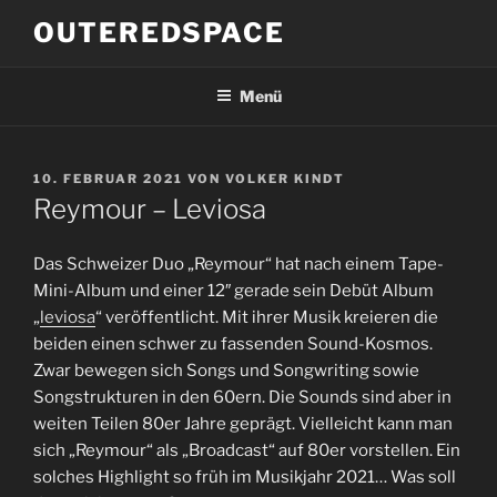
Zum
OUTEREDSPACE
Inhalt
springen
Menü
VERÖFFENTLICHT
10. FEBRUAR 2021
VON
VOLKER KINDT
AM
Reymour – Leviosa
Das Schweizer Duo „Reymour“ hat nach einem Tape-
Mini-Album und einer 12″ gerade sein Debüt Album
„
leviosa
“ veröffentlicht. Mit ihrer Musik kreieren die
beiden einen schwer zu fassenden Sound-Kosmos.
Zwar bewegen sich Songs und Songwriting sowie
Songstrukturen in den 60ern. Die Sounds sind aber in
weiten Teilen 80er Jahre geprägt. Vielleicht kann man
sich „Reymour“ als „Broadcast“ auf 80er vorstellen. Ein
solches Highlight so früh im Musikjahr 2021… Was soll