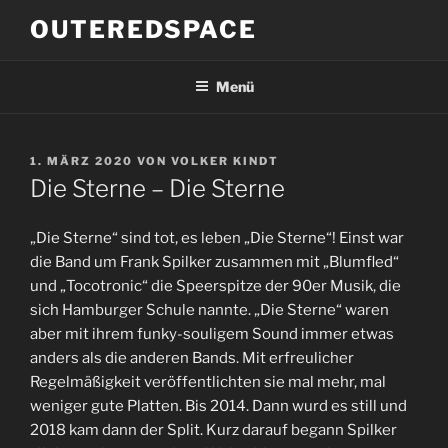
Zum
OUTEREDSPACE
Inhalt
springen
Menü
VERÖFFENTLICHT
1. MÄRZ 2020
VON
VOLKER KINDT
AM
Die Sterne – Die Sterne
„Die Sterne“ sind tot, es leben „Die Sterne“! Einst war
die Band um Frank Spilker zusammen mit „Blumfled“
und „Tocotronic“ die Speerspitze der 90er Musik, die
sich Hamburger Schule nannte. „Die Sterne“ waren
aber mit ihrem funky-souligem Sound immer etwas
anders als die anderen Bands. Mit erfreulicher
Regelmäßigkeit veröffentlichten sie mal mehr, mal
weniger gute Platten. Bis 2014. Dann wurd es still und
2018 kam dann der Split. Kurz darauf begann Spilker