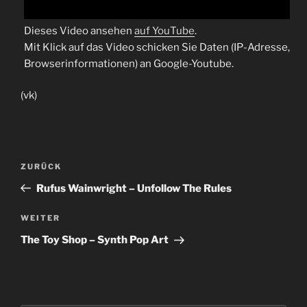
Dieses Video ansehen
auf YouTube
.
Mit Klick auf das Video schicken Sie Daten (IP-Adresse,
Browserinformationen) an Google-Youtube.
(vk)
Beitragsnavigation
Vorheriger
ZURÜCK
Beitrag
Rufus Wainwright – Unfollow The Rules
Nächster
WEITER
Beitrag
The Toy Shop – Synth Pop Art