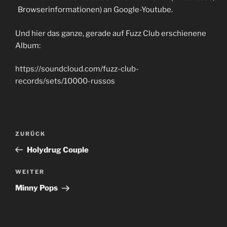
Browserinformationen) an Google-Youtube.
Und hier das ganze, gerade auf Fuzz Club erschienene
Album:
https://soundcloud.com/fuzz-club-
records/sets/10000-russos
Beitragsnavigation
Vorheriger
ZURÜCK
Beitrag
Holydrug Couple
Nächster
WEITER
Beitrag
Minny Pops