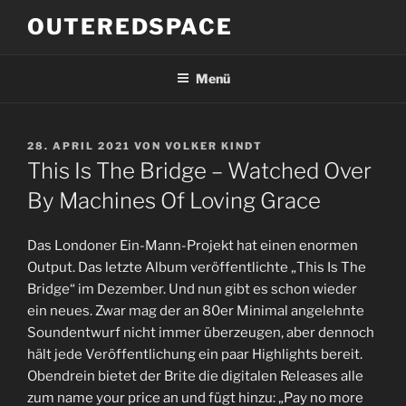
Zum
OUTEREDSPACE
Inhalt
springen
Menü
VERÖFFENTLICHT
28. APRIL 2021
VON
VOLKER KINDT
AM
This Is The Bridge – Watched Over
By Machines Of Loving Grace
Das Londoner Ein-Mann-Projekt hat einen enormen
Output. Das letzte Album veröffentlichte „This Is The
Bridge“ im Dezember. Und nun gibt es schon wieder
ein neues. Zwar mag der an 80er Minimal angelehnte
Soundentwurf nicht immer überzeugen, aber dennoch
hält jede Veröffentlichung ein paar Highlights bereit.
Obendrein bietet der Brite die digitalen Releases alle
zum name your price an und fügt hinzu: „Pay no more