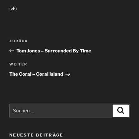
(vk)
Beitragsnavigation
Vorheriger
ZURÜCK
Beitrag
Tom Jones – Surrounded By Time
Nächster
WEITER
Beitrag
The Coral – Coral Island
Suche
Suche
nach:
NEUESTE BEITRÄGE