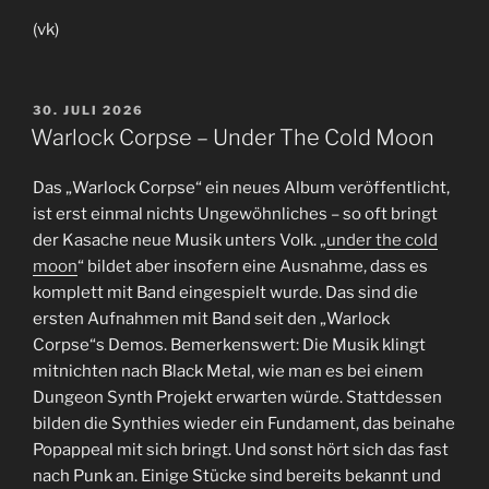
(vk)
VERÖFFENTLICHT
30. JULI 2026
AM
Warlock Corpse – Under The Cold Moon
Das „Warlock Corpse“ ein neues Album veröffentlicht,
ist erst einmal nichts Ungewöhnliches – so oft bringt
der Kasache neue Musik unters Volk. „
under the cold
moon
“ bildet aber insofern eine Ausnahme, dass es
komplett mit Band eingespielt wurde. Das sind die
ersten Aufnahmen mit Band seit den „Warlock
Corpse“s Demos. Bemerkenswert: Die Musik klingt
mitnichten nach Black Metal, wie man es bei einem
Dungeon Synth Projekt erwarten würde. Stattdessen
bilden die Synthies wieder ein Fundament, das beinahe
Popappeal mit sich bringt. Und sonst hört sich das fast
nach Punk an. Einige Stücke sind bereits bekannt und