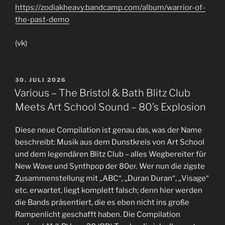
https://z
odiakheavy.bandcamp.com/album/warrior-of-
the-past-demo
(vk)
VERÖFFENTLICHT
30. JULI 2026
AM
Various – The Bristol & Bath Blitz Club
Meets Art School Sound – 80’s Explosion
Diese neue Compilation ist genau das, was der Name
beschreibt: Musik aus dem Dunstkreis von Art School
und dem legendären Blitz Club – alles Wegbereiter für
New Wave und Synthpop der 80er. Wer nun die zigste
Zusammenstellung mit „ABC“, „Duran Duran“, „Visage“
etc. erwartet, liegt komplett falsch; denn hier werden
die Bands präsentiert, die es eben nicht ins große
Rampenlicht geschafft haben. Die Compilation