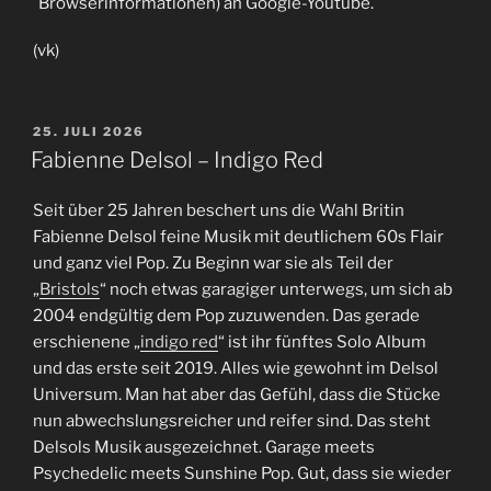
Browserinformationen) an Google-Youtube.
(vk)
VERÖFFENTLICHT
25. JULI 2026
AM
Fabienne Delsol – Indigo Red
Seit über 25 Jahren beschert uns die Wahl Britin
Fabienne Delsol feine Musik mit deutlichem 60s Flair
und ganz viel Pop. Zu Beginn war sie als Teil der
„
Bristols
“ noch etwas garagiger unterwegs, um sich ab
2004 endgültig dem Pop zuzuwenden. Das gerade
erschienene „
indigo red
“ ist ihr fünftes Solo Album
und das erste seit 2019. Alles wie gewohnt im Delsol
Universum. Man hat aber das Gefühl, dass die Stücke
nun abwechslungsreicher und reifer sind. Das steht
Delsols Musik ausgezeichnet. Garage meets
Psychedelic meets Sunshine Pop. Gut, dass sie wieder