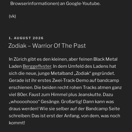
Browserinformationen) an Google-Youtube.
(vk)
VERÖFFENTLICHT
1. AUGUST 2026
AM
Zodiak – Warrior Of The Past
In Zürich gibt es den kleinen, aber feinen Black Metal
Laden
Berggeflvster
. In dem Umfeld des Ladens hat
sich die neue, junge Metalband „Zodiak“ gegründet.
Gerade ist ihr erstes Zwei-Track-Demo auf bandcamp
erschienen. Die beiden recht rohen Tracks atmen ganz
viel 80er. Faust zum Himmel plus Jeanskutte. Dazu
„whoooohooo“ Gesänge. Großartig! Dann kann was
draus werden! Wie sie selber auf der Bandcamp Seite
schreiben: Das ist erst der Anfang, von dem, was noch
kommt!