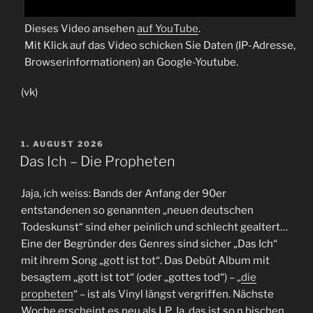
Dieses Video ansehen
auf YouTube
.
Mit Klick auf das Video schicken Sie Daten (IP-Adresse,
Browserinformationen) an Google-Youtube.
(vk)
VERÖFFENTLICHT
1. AUGUST 2026
AM
Das Ich – Die Propheten
Jaja, ich weiss: Bands der Anfang der 90er
entstandenen so genannten „neuen deutschen
Todeskunst“ sind eher peinlich und schlecht gealtert…
Eine der Begründer des Genres sind sicher „Das Ich“
mit ihrem Song „gott ist tot“. Das Debüt Album mit
besagtem „gott ist tot“ (oder „gottes tod“) – „
die
propheten
“ – ist als Vinyl längst vergriffen. Nächste
Woche erscheint es neu als LP. Ja, das ist so n bischen