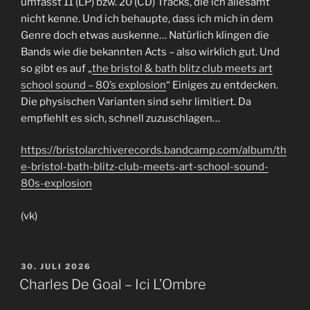
umfasst 11 (LP) bzw. 20 (CD) Tracks, die ich allesamt
nicht kenne. Und ich behaupte, dass ich mich in dem
Genre doch etwas auskenne… Natürlich klingen die
Bands wie die bekannten Acts – also wirklich gut. Und
so gibt es auf „
the bristol & bath blitz club meets art
school sound – 80’s explosion
“ Einiges zu entdecken.
Die physischen Varianten sind sehr limitiert. Da
empfiehlt es sich, schnell zuzuschlagen…
https://bristolarchiverecords.bandcamp.com/album/th
e-bristol-bath-blitz-club-meets-art-
school-sound-
80s-explosion
(vk)
VERÖFFENTLICHT
30. JULI 2026
AM
Charles De Goal – Ici L’Ombre