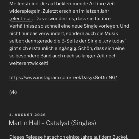
Meilensteine, die auf beklemmende Art ihre Zeit
widerspiegeln. Zuletzt erschien im letzen Jahr
„
electrical
„. Da verwundert es, dass sie für ihre
Verhältnisse so schnell eine neue Single vorlegen. Und
nicht nur das verwundert, sondern auch die Musik
selber; denn gerade die B-Seite der Single „cry today“
gibt sich erstaunlich eingängig. Schön, dass sich eine
so besondere Band auch nach so langer Zeit noch
weiterentwickelt!
ht
tps://www.instagram.com/reel/Dasyx8eDmNG/
(vk)
VERÖFFENTLICHT
1. AUGUST 2026
AM
Martin Hall – Catalyst (Singles)
Dieses Release hat schon einige Jahre auf dem Buckel.