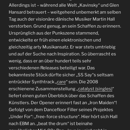
Allerdings ist – während alle Welt „Kavinsky“ und Glen
Hansard betrauert – weitgehend unbemerkt am selben
Tag auch der visionäre dänische Musiker Martin Hall
verstorben. Grund genug, an sein Schaffen zu erinnern.
Ursprünglich aus der Punkszene stammend,
entwickelte er früh einen elektronischen und
gleichzeitig arty Musikansatz. Er war stets umtriebig
und auf der Suche nach Inspiration. So überrascht es
wenig, dass er an über hundert teils sehr
verschiedenen Releases beteiligt war. Das
bekannteste Stück dürfte sicher „SS Say“s seltsam
entrückter Synthtrack „
care
“ sein. Die 2008
erschienene Zusammenstellung „
catalyst (singles)
“
liefert einen guten Überblick über das Schaffen des
Künstlers. Der Opener erinnert fast an „Iron Maiden“!
Gefolgt von dem Dancefloor Filler seines Projektes
„Under For“: „free-force structure“. Hier hört sich Hall
nach EBM an. „beat the drum“ ist beinahe