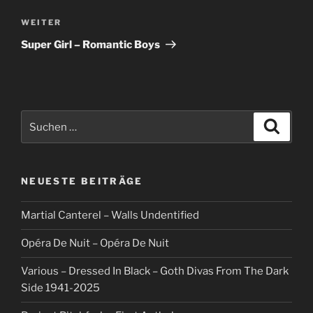
Nächster
WEITER
Beitrag
Super Girl – Romantic Boys
Suche
Suche
nach:
NEUESTE BEITRÄGE
Martial Canterel – Walls Undentified
Opéra De Nuit – Opéra De Nuit
Various – Dressed In Black – Goth Divas From The Dark
Side 1941-2025