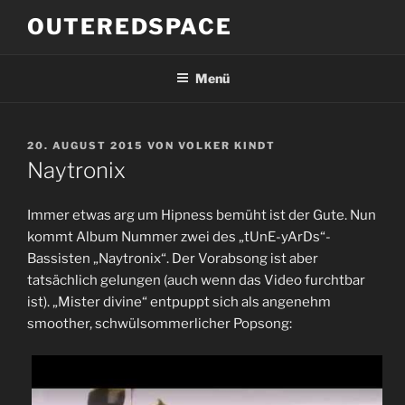
Zum
OUTEREDSPACE
Inhalt
springen
Menü
VERÖFFENTLICHT
20. AUGUST 2015
VON
VOLKER KINDT
AM
Naytronix
Immer etwas arg um Hipness bemüht ist der Gute. Nun
kommt Album Nummer zwei des „tUnE-yArDs“-
Bassisten „Naytronix“. Der Vorabsong ist aber
tatsächlich gelungen (auch wenn das Video furchtbar
ist). „Mister divine“ entpuppt sich als angenehm
smoother, schwülsommerlicher Popsong: