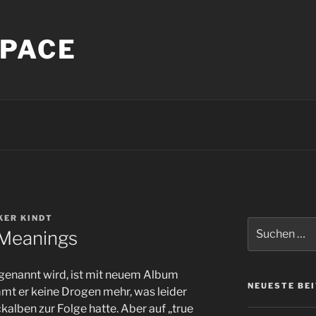
PACE
KER KINDT
Suche
 Meanings
nach:
 genannt wird, ist mit neuem Album
NEUESTE BE
immt er keine Drogen mehr, was leider
kalben zur Folge hatte. Aber auf „true