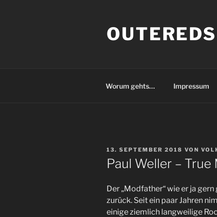
Zum
Inhalt
OUTEREDS
springen
Worum gehts…
Impressum
VERÖFFENTLICHT
13. SEPTEMBER 2018
VON
VOL
AM
Paul Weller – True
Der „Modfather“ wie er ja gern
zurück. Seit ein paar Jahren n
einige ziemlich langweilige Roc