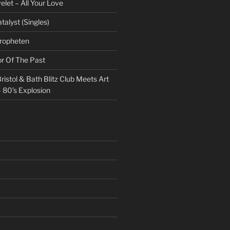
et – All Your Love
talyst (Singles)
Propheten
or Of The Past
ristol & Bath Blitz Club Meets Art
 80’s Explosion