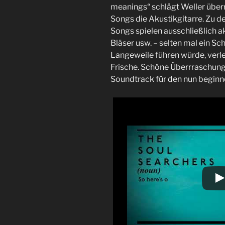
meanings“ schlägt Weller überr
Songs die Akustikgitarre. Zu d
Songs spielen ausschließlich ak
Bläser usw. – selten mal ein Sc
Langeweile führen würde, verle
Frische. Schöne Überrraschung 
Soundtrack für den nun beginn