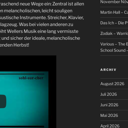
November Növel
aschend neue Wege ein: Zentral ist allen
en melancholischen, leicht souligen
Martin Hall – Ca
ustische Instrumente. Streicher, Klavier,
Das Ich – Die 
hlagzeug. Was bei vielen anderen zu
iht Wellers Musik eine lang vermisste
Zodiak – Warri
und sicher der ideale, melancholische
Various – The B
enden Herbst!
School Sound –
ARCHIV
August 2026
Juli 2026
Juni 2026
Mai 2026
April 2026