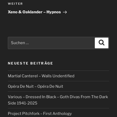
Nächster
WEITER
Beitrag
Xeno & Oaklander – Hypnos
Suche
Suche
nach:
NEUESTE BEITRÄGE
Martial Canterel – Walls Undentified
Opéra De Nuit – Opéra De Nuit
Various – Dressed In Black – Goth Divas From The Dark
Side 1941-2025
Project Pitchfork – First Anthology