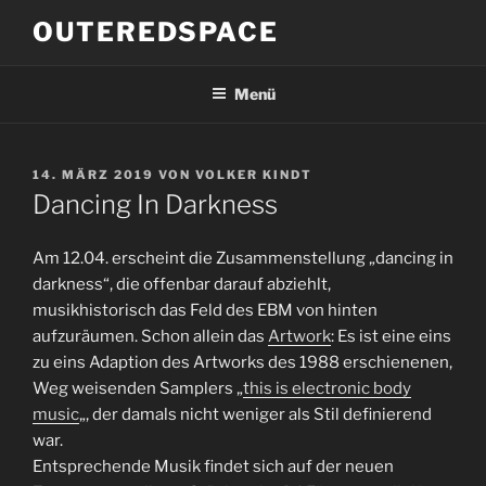
Zum
OUTEREDSPACE
Inhalt
springen
Menü
VERÖFFENTLICHT
14. MÄRZ 2019
VON
VOLKER KINDT
AM
Dancing In Darkness
Am 12.04. erscheint die Zusammenstellung „dancing in
darkness“, die offenbar darauf abziehlt,
musikhistorisch das Feld des EBM von hinten
aufzuräumen. Schon allein das
Artwork
: Es ist eine eins
zu eins Adaption des Artworks des 1988 erschienenen,
Weg weisenden Samplers „
this is electronic body
music
„, der damals nicht weniger als Stil definierend
war.
Entsprechende Musik findet sich auf der neuen