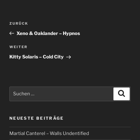
Beitragsnavigation
Vorheriger
ZURÜCK
Beitrag
Xeno & Oaklander – Hypnos
Nächster
WEITER
Beitrag
Kitty Solaris – Cold City
Suche
Suche
nach:
NEUESTE BEITRÄGE
Martial Canterel – Walls Undentified