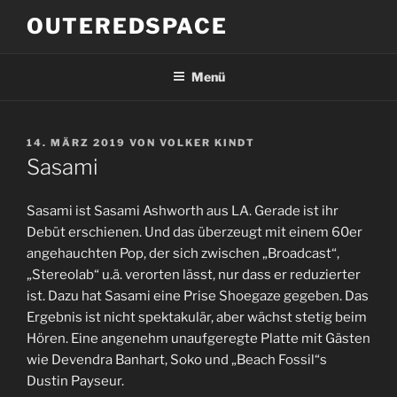
Zum
OUTEREDSPACE
Inhalt
springen
Menü
VERÖFFENTLICHT
14. MÄRZ 2019
VON
VOLKER KINDT
AM
Sasami
Sasami ist Sasami Ashworth aus LA. Gerade ist ihr
Debüt erschienen. Und das überzeugt mit einem 60er
angehauchten Pop, der sich zwischen „Broadcast“,
„Stereolab“ u.ä. verorten lässt, nur dass er reduzierter
ist. Dazu hat Sasami eine Prise Shoegaze gegeben. Das
Ergebnis ist nicht spektakulär, aber wächst stetig beim
Hören. Eine angenehm unaufgeregte Platte mit Gästen
wie Devendra Banhart, Soko und „Beach Fossil“s
Dustin Payseur.