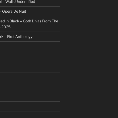
l – Walls Undentified
– Opéra De Nuit
sed In Black – Goth Divas From The
1-2025
rk – First Anthology