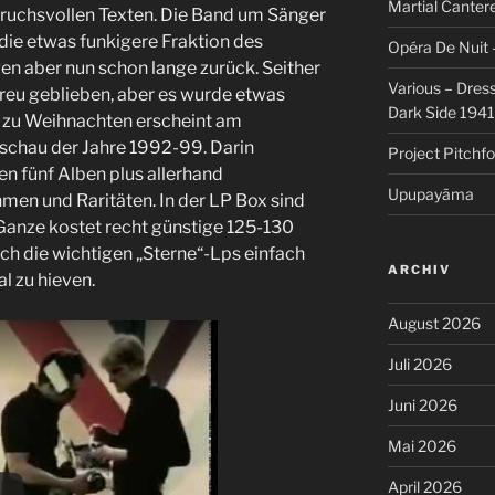
Martial Cantere
ruchsvollen Texten. Die Band um Sänger
 die etwas funkigere Fraktion des
Opéra De Nuit 
gen aber nun schon lange zurück. Seither
Various – Dres
treu geblieben, aber es wurde etwas
Dark Side 194
d zu Weihnachten erscheint am
chau der Jahre 1992-99. Darin
Project Pitchfo
ten fünf Alben plus allerhand
Upupayāma
men und Raritäten. In der LP Box sind
Ganze kostet recht günstige 125-130
ich die wichtigen „Sterne“-Lps einfach
ARCHIV
l zu hieven.
August 2026
Juli 2026
Juni 2026
Mai 2026
April 2026