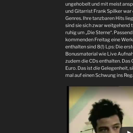
ungehobelt und mit meist ansp
und Gitarrist Frank Spilker war
Genres. Ihre tanzbaren Hits lie
sind sie sich zwar weitgehend 
ruhig um „Die Sterne“. Passen
kommenden Freitag eine Werks
enthalten sind 8(!) Lps: Die ers
Bonusmaterial wie Live Aufnah
zudem die CDs enthalten. Das 
Euro. Das ist
die
Gelegenheit, s
mal auf einen Schwung ins Rega