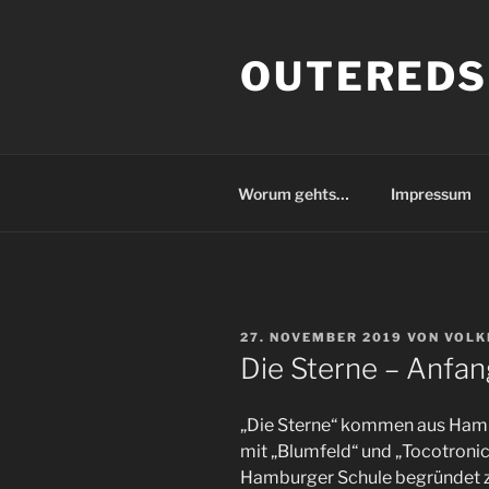
Zum
Inhalt
OUTEREDS
springen
Worum gehts…
Impressum
VERÖFFENTLICHT
27. NOVEMBER 2019
VON
VOLK
AM
Die Sterne – Anfa
„Die Sterne“ kommen aus Ham
mit „Blumfeld“ und „Tocotronic
Hamburger Schule begründet zu 