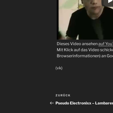
Dieses Video ansehen
auf Yo
Mit Klick auf das Video schick
Browserinformationen) an Go
(vk)
Beitragsnavigation
Vorheriger
ZURÜCK
Beitrag
Pseudo Electronixx – Lambare