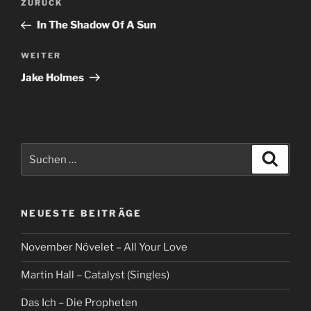
Vorheriger
ZURÜCK
Beitrag
In The Shadow Of A Sun
Nächster
WEITER
Beitrag
Jake Holmes
Suche
Suche
nach:
NEUESTE BEITRÄGE
November Növelet – All Your Love
Martin Hall – Catalyst (Singles)
Das Ich – Die Propheten