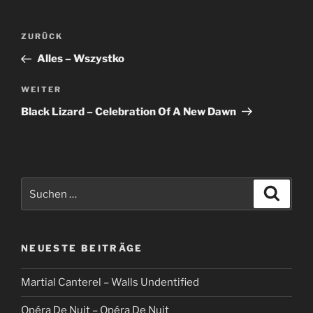
Beitragsnavigation
Vorheriger
ZURÜCK
Beitrag
Alles – Wszystko
Nächster
WEITER
Beitrag
Black Lizard – Celebration Of A New Dawn
Suche
Suche
nach:
NEUESTE BEITRÄGE
Martial Canterel – Walls Undentified
Opéra De Nuit – Opéra De Nuit