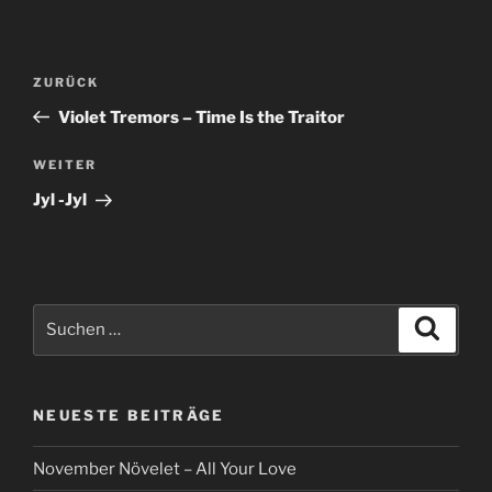
Beitragsnavigation
Vorheriger
ZURÜCK
Beitrag
Violet Tremors – Time Is the Traitor
Nächster
WEITER
Beitrag
Jyl -Jyl
Suche
Suche
nach:
NEUESTE BEITRÄGE
November Növelet – All Your Love