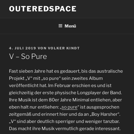
Zum
OUTEREDSPACE
Inhalt
springen
Menü
VERÖFFENTLICHT
4. JULI 2019
VON
VOLKER KINDT
AM
V – So Pure
Fast sieben Jahre hat es gedauert, bis das australische
Projekt „V“ mit „so pure“ sein zweites Album
veröffentlicht hat. Im Februar erschien es und ist
gleichzeitig der erste physische Longplayer der Band.
Ihre Musik ist dem 80er Jahre Minimal entliehen, aber
eben halt nur entliehen: „
so pure
“ ist ausgesprochen
zeitgemäß und erinnert hier und da an „Boy Harsher“.
„V“ sind aber deutlich sperriger und weniger tanzbar.
Das macht ihre Musik vermutlich gerade interessant.