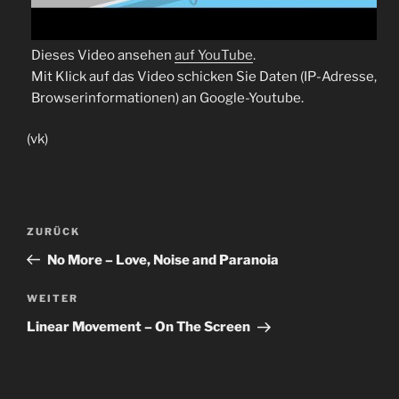
Dieses Video ansehen
auf YouTube
.
Mit Klick auf das Video schicken Sie Daten (IP-Adresse,
Browserinformationen) an Google-Youtube.
(vk)
Beitragsnavigation
Vorheriger
ZURÜCK
Beitrag
No More – Love, Noise and Paranoia
Nächster
WEITER
Beitrag
Linear Movement – On The Screen