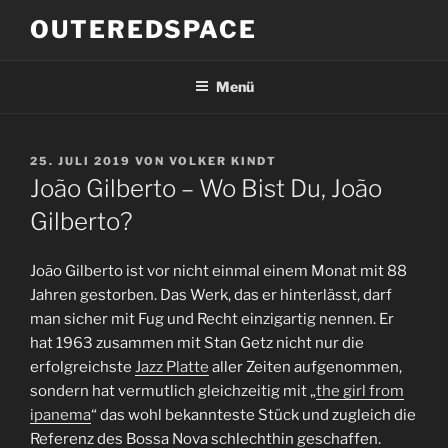
Zum
OUTEREDSPACE
Inhalt
springen
Menü
VERÖFFENTLICHT
25. JULI 2019
VON
VOLKER KINDT
AM
João Gilberto – Wo Bist Du, João
Gilberto?
João Gilberto ist vor nicht einmal einem Monat mit 88
Jahren gestorben. Das Werk, das er hinterlässt, darf
man sicher mit Fug und Recht einzigartig nennen. Er
hat 1963 zusammen mit Stan Getz nicht nur die
erfolgreichste
Jazz Platte
aller Zeiten aufgenommen,
sondern hat vermutlich gleichzeitig mit „
the girl from
ipanema
“ das wohl bekannteste Stück und zugleich die
Referenz des Bossa Nova schlechthin geschaffen.