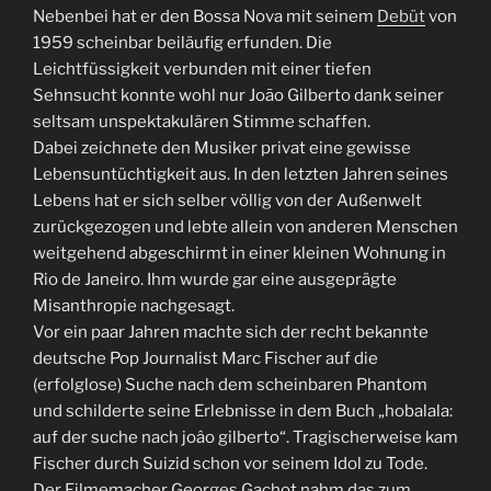
Nebenbei hat er den Bossa Nova mit seinem
Debüt
von
1959 scheinbar beiläufig erfunden. Die
Leichtfüssigkeit verbunden mit einer tiefen
Sehnsucht konnte wohl nur João Gilberto dank seiner
seltsam unspektakulären Stimme schaffen.
Dabei zeichnete den Musiker privat eine gewisse
Lebensuntüchtigkeit aus. In den letzten Jahren seines
Lebens hat er sich selber völlig von der Außenwelt
zurückgezogen und lebte allein von anderen Menschen
weitgehend abgeschirmt in einer kleinen Wohnung in
Rio de Janeiro. Ihm wurde gar eine ausgeprägte
Misanthropie nachgesagt.
Vor ein paar Jahren machte sich der recht bekannte
deutsche Pop Journalist Marc Fischer auf die
(erfolglose) Suche nach dem scheinbaren Phantom
und schilderte seine Erlebnisse in dem Buch „hobalala:
auf der suche nach joâo gilberto“. Tragischerweise kam
Fischer durch Suizid schon vor seinem Idol zu Tode.
Der Filmemacher Georges Gachot nahm das zum