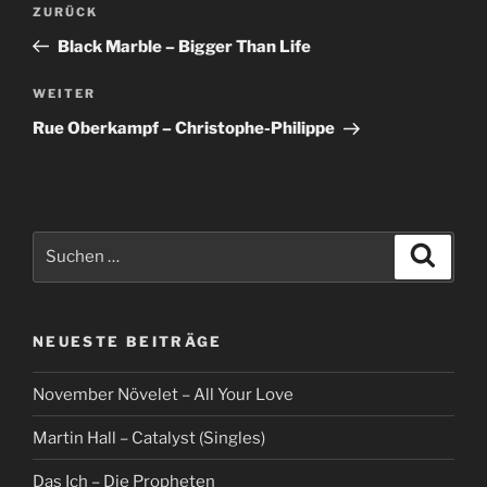
Vorheriger
ZURÜCK
Beitrag
Black Marble – Bigger Than Life
Nächster
WEITER
Beitrag
Rue Oberkampf – Christophe-Philippe
Suche
Suche
nach:
NEUESTE BEITRÄGE
November Növelet – All Your Love
Martin Hall – Catalyst (Singles)
Das Ich – Die Propheten