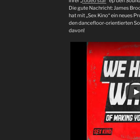
ihrer „
rodeo star
“ ep den Sound
Die gute Nachricht: James Br
hat mit „Sex Kino“ ein neues Pr
den dancefloor-orientierten So
davon!