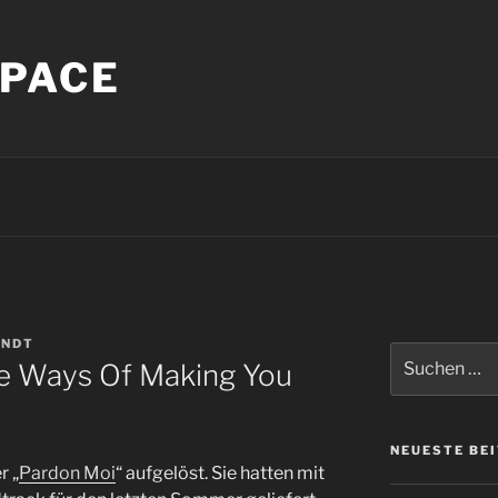
PACE
INDT
Suche
e Ways Of Making You
nach:
NEUESTE BE
r „
Pardon Moi
“ aufgelöst. Sie hatten mit