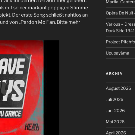
track für den letzten Sommer geliefert.
Martial Cantere
ook mit seiner markant poppigen Stimme
Opéra De Nuit 
ojekt. Der erste Song schließt nahtlos an
und von „Pardon Moi“ an. Bitte mehr
Various – Dres
Dark Side 194
Project Pitchfo
Upupayāma
ARCHIV
August 2026
Juli 2026
Juni 2026
Mai 2026
April 2026