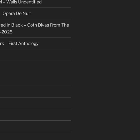
l – Walls Undentified
– Opéra De Nuit
sed In Black – Goth Divas From The
1-2025
rk – First Anthology