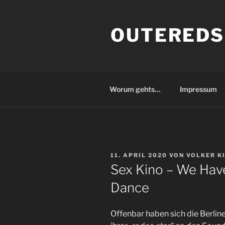
Zum
Inhalt
OUTEREDS
springen
Worum gehts…
Impressum
VERÖFFENTLICHT
11. APRIL 2020
VON
VOLKER K
AM
Sex Kino – We Hav
Dance
Offenbar haben sich die Berline