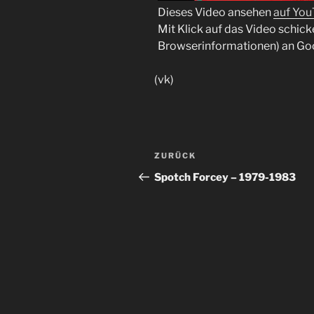
Dieses Video ansehen
auf Yo
Mit Klick auf das Video schick
Browserinformationen) an Go
(vk)
Beitragsnavigation
Vorheriger
ZURÜCK
Beitrag
Spotch Forcey ‎– 1979-1983