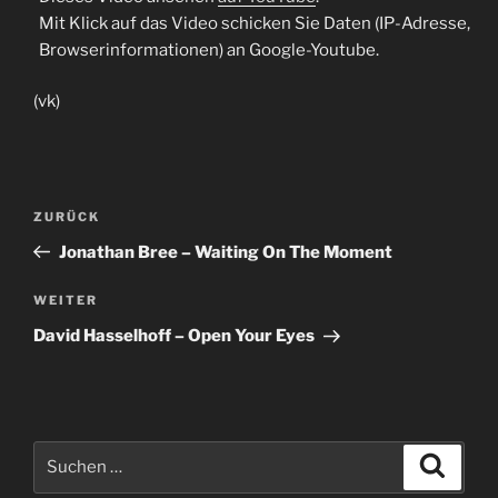
Mit Klick auf das Video schicken Sie Daten (IP-Adresse,
Browserinformationen) an Google-Youtube.
(vk)
Beitragsnavigation
Vorheriger
ZURÜCK
Beitrag
Jonathan Bree – Waiting On The Moment
Nächster
WEITER
Beitrag
David Hasselhoff – Open Your Eyes
Suche
Suche
nach: