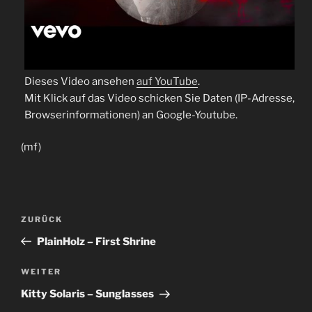
Dieses Video ansehen
auf YouTube
.
Mit Klick auf das Video schicken Sie Daten (IP-Adresse,
Browserinformationen) an Google-Youtube.
(mf)
Beitragsnavigation
Vorheriger
ZURÜCK
Beitrag
PlainHolz – First Shrine
Nächster
WEITER
Beitrag
Kitty Solaris – Sunglasses