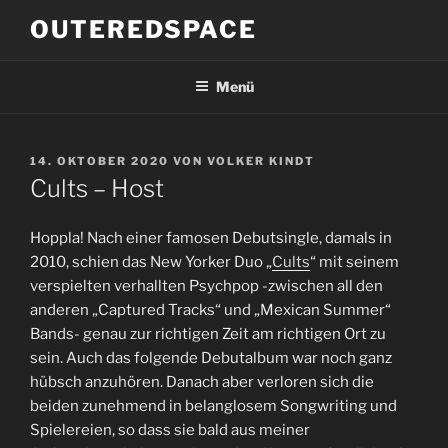
Zum
OUTEREDSPACE
Inhalt
springen
Menü
VERÖFFENTLICHT
14. OKTOBER 2020
VON
VOLKER KINDT
AM
Cults – Host
Hoppla! Nach einer famosen Debutsingle, damals in
2010, schien das New Yorker Duo „
Cults
“ mit seinem
verspielten verhallten Psychpop -zwischen all den
anderen „Captured Tracks“ und „Mexican Summer“
Bands- genau zur richtigen Zeit am richtigen Ort zu
sein. Auch das folgende Debutalbum war noch ganz
hübsch anzuhören. Danach aber verloren sich die
beiden zunehmend in belanglosem Songwriting und
Spielereien, so dass sie bald aus meiner