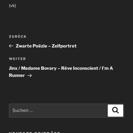
(vk)
Beitragsnavigation
Vorheriger
ZURÜCK
Beitrag
Zwarte Poëzie – Zelfportret
Nächster
WEITER
Beitrag
Jinx / Madame Bovary – Rêve Inconscient / I’m A
Runner
Suche
Suche
nach: