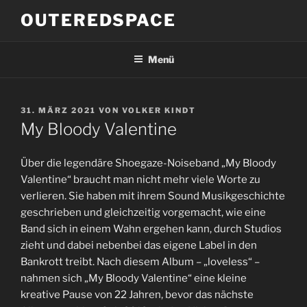
Zum
OUTEREDSPACE
Inhalt
springen
Menü
VERÖFFENTLICHT
31. MÄRZ 2021
VON
VOLKER KINDT
AM
My Bloody Valentine
Über die legendäre Shoegaze-Noiseband „My Bloody
Valentine“ braucht man nicht mehr viele Worte zu
verlieren. Sie haben mit ihrem Sound Musikgeschichte
geschrieben und gleichzeitig vorgemacht, wie eine
Band sich in einem Wahn ergehen kann, durch Studios
zieht und dabei nebenbei das eigene Label in den
Bankrott treibt. Nach diesem Album – „loveless“ –
nahmen sich „My Bloody Valentine“ eine kleine
kreative Pause von 22 Jahren, bevor das nächste