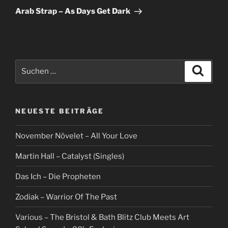
Beitrag
Arab Strap – As Days Get Dark
Suche
Suche
nach:
NEUESTE BEITRÄGE
November Növelet – All Your Love
Martin Hall – Catalyst (Singles)
Das Ich – Die Propheten
Zodiak – Warrior Of The Past
Various – The Bristol & Bath Blitz Club Meets Art